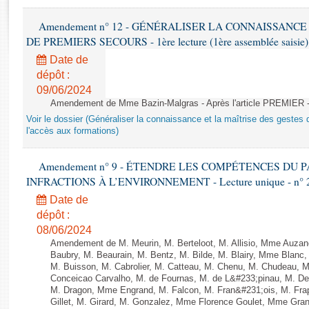
Rapports d'enquête
Rapports législatifs
Amendement n° 12 - GÉNÉRALISER LA CONNAISSANCE
Rapports sur l'application des lois
DE PREMIERS SECOURS - 1ère lecture (1ère assemblée saisie) 
Baromètre de l’application des lois
Date de
dépôt :
09/06/2024
Dossiers législatifs
Amendement de Mme Bazin-Malgras - Après l'article PREMIER 
Budget et sécurité sociale
Voir le dossier (Généraliser la connaissance et la maîtrise des gestes 
Questions écrites et orales
l'accès aux formations)
Comptes rendus des débats
Amendement n° 9 - ÉTENDRE LES COMPÉTENCES DU
INFRACTIONS À L’ENVIRONNEMENT - Lecture unique - n° 
Date de
dépôt :
08/06/2024
Amendement de M. Meurin, M. Berteloot, M. Allisio, Mme Auzano
Baubry, M. Beaurain, M. Bentz, M. Bilde, M. Blairy, Mme Blanc
M. Buisson, M. Cabrolier, M. Catteau, M. Chenu, M. Chudeau
Conceicao Carvalho, M. de Fournas, M. de L&#233;pinau, M. 
M. Dragon, Mme Engrand, M. Falcon, M. Fran&#231;ois, M. Frap
Gillet, M. Girard, M. Gonzalez, Mme Florence Goulet, Mme Grang