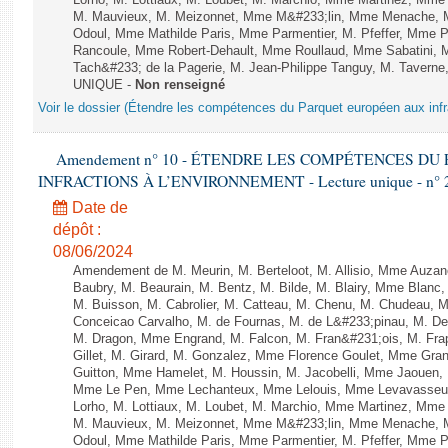
Lorho, M. Lottiaux, M. Loubet, M. Marchio, Mme Martinez, Mm
M. Mauvieux, M. Meizonnet, Mme M&#233;lin, Mme Menache, M
Odoul, Mme Mathilde Paris, Mme Parmentier, M. Pfeffer, Mme 
Rancoule, Mme Robert-Dehault, Mme Roullaud, Mme Sabatini, 
Tach&#233; de la Pagerie, M. Jean-Philippe Tanguy, M. Taverne, M.
UNIQUE -
Non renseigné
Voir le dossier (Étendre les compétences du Parquet européen aux infr
Amendement n° 10 - ÉTENDRE LES COMPÉTENCES D
INFRACTIONS À L’ENVIRONNEMENT - Lecture unique - n° 
Date de
dépôt :
08/06/2024
Amendement de M. Meurin, M. Berteloot, M. Allisio, Mme Auzano
Baubry, M. Beaurain, M. Bentz, M. Bilde, M. Blairy, Mme Blanc
M. Buisson, M. Cabrolier, M. Catteau, M. Chenu, M. Chudeau
Conceicao Carvalho, M. de Fournas, M. de L&#233;pinau, M. 
M. Dragon, Mme Engrand, M. Falcon, M. Fran&#231;ois, M. Frap
Gillet, M. Girard, M. Gonzalez, Mme Florence Goulet, Mme Grang
Guitton, Mme Hamelet, M. Houssin, M. Jacobelli, Mme Jaouen, 
Mme Le Pen, Mme Lechanteux, Mme Lelouis, Mme Levavasseur,
Lorho, M. Lottiaux, M. Loubet, M. Marchio, Mme Martinez, Mm
M. Mauvieux, M. Meizonnet, Mme M&#233;lin, Mme Menache, M
Odoul, Mme Mathilde Paris, Mme Parmentier, M. Pfeffer, Mme 