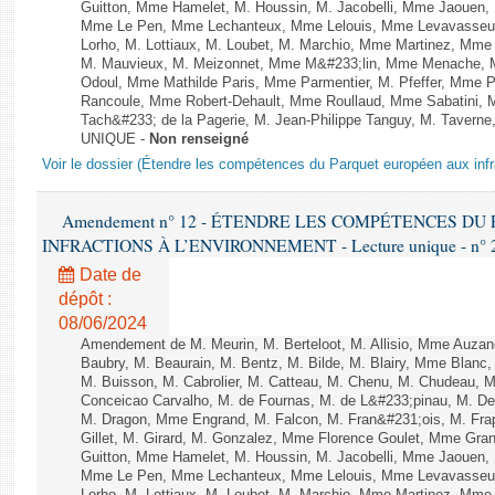
Guitton, Mme Hamelet, M. Houssin, M. Jacobelli, Mme Jaouen, 
Mme Le Pen, Mme Lechanteux, Mme Lelouis, Mme Levavasseur,
Lorho, M. Lottiaux, M. Loubet, M. Marchio, Mme Martinez, Mm
M. Mauvieux, M. Meizonnet, Mme M&#233;lin, Mme Menache, M
Odoul, Mme Mathilde Paris, Mme Parmentier, M. Pfeffer, Mme 
Rancoule, Mme Robert-Dehault, Mme Roullaud, Mme Sabatini, 
Tach&#233; de la Pagerie, M. Jean-Philippe Tanguy, M. Taverne, M.
UNIQUE -
Non renseigné
Voir le dossier (Étendre les compétences du Parquet européen aux infr
Amendement n° 12 - ÉTENDRE LES COMPÉTENCES D
INFRACTIONS À L’ENVIRONNEMENT - Lecture unique - n° 
Date de
dépôt :
08/06/2024
Amendement de M. Meurin, M. Berteloot, M. Allisio, Mme Auzano
Baubry, M. Beaurain, M. Bentz, M. Bilde, M. Blairy, Mme Blanc
M. Buisson, M. Cabrolier, M. Catteau, M. Chenu, M. Chudeau
Conceicao Carvalho, M. de Fournas, M. de L&#233;pinau, M. 
M. Dragon, Mme Engrand, M. Falcon, M. Fran&#231;ois, M. Frap
Gillet, M. Girard, M. Gonzalez, Mme Florence Goulet, Mme Grang
Guitton, Mme Hamelet, M. Houssin, M. Jacobelli, Mme Jaouen, 
Mme Le Pen, Mme Lechanteux, Mme Lelouis, Mme Levavasseur,