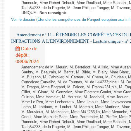
Rancoule, Mme Robert-Dehault, Mme Roullaud, Mme Sabatini, 
Tach&#233; de la Pagerie, M. Jean-Philippe Tanguy, M. Taverne, M.
UNIQUE -
Non renseigné
Voir le dossier (Étendre les compétences du Parquet européen aux infr
Amendement n° 11 - ÉTENDRE LES COMPÉTENCES D
INFRACTIONS À L’ENVIRONNEMENT - Lecture unique - n° 
Date de
dépôt :
08/06/2024
Amendement de M. Meurin, M. Berteloot, M. Allisio, Mme Auzano
Baubry, M. Beaurain, M. Bentz, M. Bilde, M. Blairy, Mme Blanc
M. Buisson, M. Cabrolier, M. Catteau, M. Chenu, M. Chudeau
Conceicao Carvalho, M. de Fournas, M. de L&#233;pinau, M. 
M. Dragon, Mme Engrand, M. Falcon, M. Fran&#231;ois, M. Frap
Gillet, M. Girard, M. Gonzalez, Mme Florence Goulet, Mme Grang
Guitton, Mme Hamelet, M. Houssin, M. Jacobelli, Mme Jaouen, 
Mme Le Pen, Mme Lechanteux, Mme Lelouis, Mme Levavasseur,
Lorho, M. Lottiaux, M. Loubet, M. Marchio, Mme Martinez, Mm
M. Mauvieux, M. Meizonnet, Mme M&#233;lin, Mme Menache, M
Odoul, Mme Mathilde Paris, Mme Parmentier, M. Pfeffer, Mme 
Rancoule, Mme Robert-Dehault, Mme Roullaud, Mme Sabatini, 
Tach&#233; de la Pagerie, M. Jean-Philippe Tanguy, M. Taverne, M.