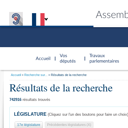
Assemb
Accèder à
la page
Vos
Travaux
Accueil
d'accueil
députés
parlementaires
Vous
Accueil
Recherche sur...
Résultats de la recherche
êtes
Résultats de la recherche
Général
ici
CONNEX
TRAVA
CONNA
DÉC
:
742916
résultats trouvés
LÉGISLATURE
(Cliquez sur l'un des boutons pour faire un choix
17e législature
Précédentes législatures (X)