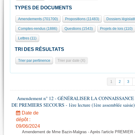
S'id
Présidence
Séance publique
Rôle et pouvoirs de l'Assemblée
Visiter l'Assemblée
TYPES DE DOCUMENTS
Fiches « Connaissance de l’Assemblée »
577 députés
Commissions et autres organes
Visite virtuelle du palais Bourbon
Amendements (701700)
Propositions (11483)
Dossiers législati
Organisation de l'Assemblée
Groupes politiques
Europe et International
Assister à une séance
Mot
Comptes-rendus (1886)
Questions (1543)
Projets de lois (110)
Présidence
Conférence des Présidents
Bureau
Collège des Ques
Élections législatives
Contrôle et évaluation
Accès des chercheurs à l’Assemblée
Lettres (11)
Congrès
Les évènements
S'inscrire
TRI DES RÉSULTATS
Pétitions
Statistiques et chiffres clés
Trier par pertinence
Trier par date (X)
Transparence et déontologie
Vous n'ave
Patrimoine
E
Documents de référence
La Bibliothèque
( Constitution | Règlement de l'Assemblée ... )
Documents parlementaires
1
2
3
Les archives
Projets de loi
Contacts et plan d'accès
Propositions de loi
Amendement n° 12 - GÉNÉRALISER LA CONNAISSANCE
Histoire
Photos libres de droit
DE PREMIERS SECOURS - 1ère lecture (1ère assemblée saisie) 
Amendements
Juniors
Textes adoptés
Date de
Anciennes législatures
dépôt :
09/06/2024
Liens vers les sites publics
Rapports d'information
Amendement de Mme Bazin-Malgras - Après l'article PREMIER 