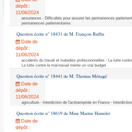
Rapports d'enquête
dépôt :
Rapports législatifs
11/06/2024
Rapports sur l'application des lois
assurances - Difficultés pour assurer les permanences parlementa
Baromètre de l’application des lois
permanences parlementaires
Question écrite n° 18431 de M. François Ruffin
Dossiers législatifs
Date de
Budget et sécurité sociale
dépôt :
11/06/2024
Questions écrites et orales
accidents du travail et maladies professionnelles - La lutte contre
Comptes rendus des débats
La lutte contre le mal-travail mérite un vrai budget
Question écrite n° 18441 de M. Thomas Ménagé
Date de
dépôt :
11/06/2024
agriculture - Interdiction de l'acétamipride en France - Interdicti
Question écrite n° 18619 de Mme Marine Hamelet
Date de
dépôt :