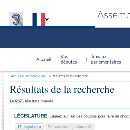
Assemb
Accèder à
la page
Vos
Travaux
Accueil
d'accueil
députés
parlementaires
Vous
Accueil
Recherche sur...
Résultats de la recherche
êtes
Résultats de la recherche
Général
ici
CONNEX
TRAVA
CONNA
DÉC
:
1492371
résultats trouvés
LÉGISLATURE
(Cliquez sur l'un des boutons pour faire un choix
17e législature
Précédentes législatures (X)