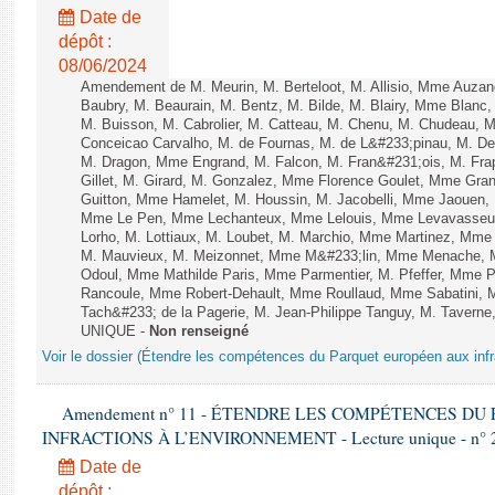
Date de
dépôt :
08/06/2024
Amendement de M. Meurin, M. Berteloot, M. Allisio, Mme Auzano
Baubry, M. Beaurain, M. Bentz, M. Bilde, M. Blairy, Mme Blanc
M. Buisson, M. Cabrolier, M. Catteau, M. Chenu, M. Chudeau
Conceicao Carvalho, M. de Fournas, M. de L&#233;pinau, M. 
M. Dragon, Mme Engrand, M. Falcon, M. Fran&#231;ois, M. Frap
Gillet, M. Girard, M. Gonzalez, Mme Florence Goulet, Mme Grang
Guitton, Mme Hamelet, M. Houssin, M. Jacobelli, Mme Jaouen, 
Mme Le Pen, Mme Lechanteux, Mme Lelouis, Mme Levavasseur,
Lorho, M. Lottiaux, M. Loubet, M. Marchio, Mme Martinez, Mm
M. Mauvieux, M. Meizonnet, Mme M&#233;lin, Mme Menache, M
Odoul, Mme Mathilde Paris, Mme Parmentier, M. Pfeffer, Mme 
Rancoule, Mme Robert-Dehault, Mme Roullaud, Mme Sabatini, 
Tach&#233; de la Pagerie, M. Jean-Philippe Tanguy, M. Taverne, M.
UNIQUE -
Non renseigné
Voir le dossier (Étendre les compétences du Parquet européen aux infr
Amendement n° 11 - ÉTENDRE LES COMPÉTENCES D
INFRACTIONS À L’ENVIRONNEMENT - Lecture unique - n° 
Date de
dépôt :