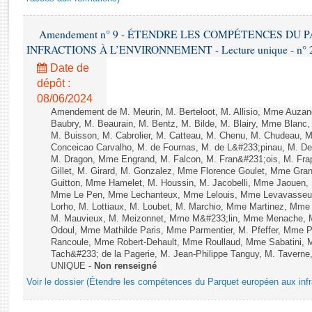
Rapports d'enquête
Rapports législatifs
Amendement n° 9 - ÉTENDRE LES COMPÉTENCES DU
Rapports sur l'application des lois
INFRACTIONS À L’ENVIRONNEMENT - Lecture unique - n° 
Baromètre de l’application des lois
Date de
dépôt :
Dossiers législatifs
08/06/2024
Budget et sécurité sociale
Amendement de M. Meurin, M. Berteloot, M. Allisio, Mme Auzano
Baubry, M. Beaurain, M. Bentz, M. Bilde, M. Blairy, Mme Blanc
Questions écrites et orales
M. Buisson, M. Cabrolier, M. Catteau, M. Chenu, M. Chudeau
Comptes rendus des débats
Conceicao Carvalho, M. de Fournas, M. de L&#233;pinau, M. 
M. Dragon, Mme Engrand, M. Falcon, M. Fran&#231;ois, M. Frap
Gillet, M. Girard, M. Gonzalez, Mme Florence Goulet, Mme Grang
Guitton, Mme Hamelet, M. Houssin, M. Jacobelli, Mme Jaouen, 
Mme Le Pen, Mme Lechanteux, Mme Lelouis, Mme Levavasseur,
Lorho, M. Lottiaux, M. Loubet, M. Marchio, Mme Martinez, Mm
M. Mauvieux, M. Meizonnet, Mme M&#233;lin, Mme Menache, M
Odoul, Mme Mathilde Paris, Mme Parmentier, M. Pfeffer, Mme 
Rancoule, Mme Robert-Dehault, Mme Roullaud, Mme Sabatini, 
Tach&#233; de la Pagerie, M. Jean-Philippe Tanguy, M. Taverne, M.
UNIQUE -
Non renseigné
Voir le dossier (Étendre les compétences du Parquet européen aux infr