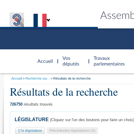
Assemb
Accèder à
la page
Vos
Travaux
Accueil
d'accueil
députés
parlementaires
Vous
Accueil
Recherche sur...
Résultats de la recherche
êtes
Résultats de la recherche
Général
ici
CONNEX
TRAVA
CONNA
DÉC
:
726750
résultats trouvés
LÉGISLATURE
(Cliquez sur l'un des boutons pour faire un choix
17e législature
Précédentes législatures (X)