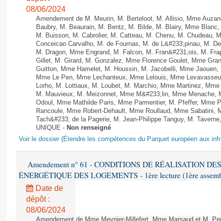
08/06/2024
Amendement de M. Meurin, M. Berteloot, M. Allisio, Mme Auzano
Baubry, M. Beaurain, M. Bentz, M. Bilde, M. Blairy, Mme Blanc
M. Buisson, M. Cabrolier, M. Catteau, M. Chenu, M. Chudeau
Conceicao Carvalho, M. de Fournas, M. de L&#233;pinau, M. 
M. Dragon, Mme Engrand, M. Falcon, M. Fran&#231;ois, M. Frap
Gillet, M. Girard, M. Gonzalez, Mme Florence Goulet, Mme Grang
Guitton, Mme Hamelet, M. Houssin, M. Jacobelli, Mme Jaouen, 
Mme Le Pen, Mme Lechanteux, Mme Lelouis, Mme Levavasseur,
Lorho, M. Lottiaux, M. Loubet, M. Marchio, Mme Martinez, Mm
M. Mauvieux, M. Meizonnet, Mme M&#233;lin, Mme Menache, M
Odoul, Mme Mathilde Paris, Mme Parmentier, M. Pfeffer, Mme 
Rancoule, Mme Robert-Dehault, Mme Roullaud, Mme Sabatini, 
Tach&#233; de la Pagerie, M. Jean-Philippe Tanguy, M. Taverne, M.
UNIQUE -
Non renseigné
Voir le dossier (Étendre les compétences du Parquet européen aux infr
Amendement n° 61 - CONDITIONS DE RÉALISATION D
ÉNERGÉTIQUE DES LOGEMENTS - 1ère lecture (1ère assemblée
Date de
dépôt :
08/06/2024
Amendement de Mme Meynier-Millefert, Mme Marsaud et M. Perro