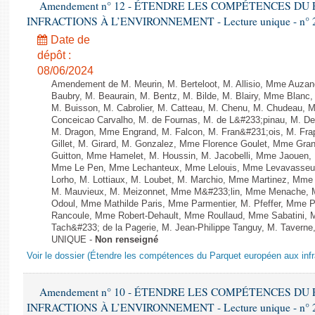
Amendement n° 12 - ÉTENDRE LES COMPÉTENCES D
INFRACTIONS À L’ENVIRONNEMENT - Lecture unique - n° 
Date de
dépôt :
08/06/2024
Amendement de M. Meurin, M. Berteloot, M. Allisio, Mme Auzano
Baubry, M. Beaurain, M. Bentz, M. Bilde, M. Blairy, Mme Blanc
M. Buisson, M. Cabrolier, M. Catteau, M. Chenu, M. Chudeau
Conceicao Carvalho, M. de Fournas, M. de L&#233;pinau, M. 
M. Dragon, Mme Engrand, M. Falcon, M. Fran&#231;ois, M. Frap
Gillet, M. Girard, M. Gonzalez, Mme Florence Goulet, Mme Grang
Guitton, Mme Hamelet, M. Houssin, M. Jacobelli, Mme Jaouen, 
Mme Le Pen, Mme Lechanteux, Mme Lelouis, Mme Levavasseur,
Lorho, M. Lottiaux, M. Loubet, M. Marchio, Mme Martinez, Mm
M. Mauvieux, M. Meizonnet, Mme M&#233;lin, Mme Menache, M
Odoul, Mme Mathilde Paris, Mme Parmentier, M. Pfeffer, Mme 
Rancoule, Mme Robert-Dehault, Mme Roullaud, Mme Sabatini, 
Tach&#233; de la Pagerie, M. Jean-Philippe Tanguy, M. Taverne, M.
UNIQUE -
Non renseigné
Voir le dossier (Étendre les compétences du Parquet européen aux infr
Amendement n° 10 - ÉTENDRE LES COMPÉTENCES D
INFRACTIONS À L’ENVIRONNEMENT - Lecture unique - n° 