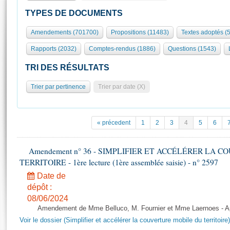
S'id
Présidence
Séance publique
Rôle et pouvoirs de l'Assemblée
Visiter l'Assemblée
TYPES DE DOCUMENTS
Fiches « Connaissance de l’Assemblée »
577 députés
Commissions et autres organes
Visite virtuelle du palais Bourbon
Amendements (701700)
Propositions (11483)
Textes adoptés (
Organisation de l'Assemblée
Groupes politiques
Europe et International
Assister à une séance
Mot
Rapports (2032)
Comptes-rendus (1886)
Questions (1543)
Présidence
Conférence des Présidents
Bureau
Collège des Ques
Élections législatives
Contrôle et évaluation
Accès des chercheurs à l’Assemblée
TRI DES RÉSULTATS
Congrès
Les évènements
S'inscrire
Trier par pertinence
Trier par date (X)
Pétitions
Statistiques et chiffres clés
Transparence et déontologie
Vous n'ave
Patrimoine
E
Documents de référence
« précedent
1
2
3
4
5
6
La Bibliothèque
( Constitution | Règlement de l'Assemblée ... )
Documents parlementaires
Les archives
Amendement n° 36 - SIMPLIFIER ET ACCÉLÉRER LA 
Projets de loi
Contacts et plan d'accès
TERRITOIRE - 1ère lecture (1ère assemblée saisie) - n° 2597
Propositions de loi
Histoire
Photos libres de droit
Date de
Amendements
Juniors
dépôt :
Textes adoptés
08/06/2024
Anciennes législatures
Amendement de Mme Belluco, M. Fournier et Mme Laernoes - Aprè
Liens vers les sites publics
Rapports d'information
Voir le dossier (Simplifier et accélérer la couverture mobile du territoire)