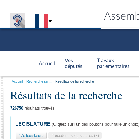
Assemb
Accèder à
la page
Vos
Travaux
Accueil
d'accueil
députés
parlementaires
Vous
Accueil
Recherche sur...
Résultats de la recherche
êtes
Résultats de la recherche
Général
ici
CONNEX
TRAVA
CONNA
DÉC
:
726750
résultats trouvés
LÉGISLATURE
(Cliquez sur l'un des boutons pour faire un choix
17e législature
Précédentes législatures (X)