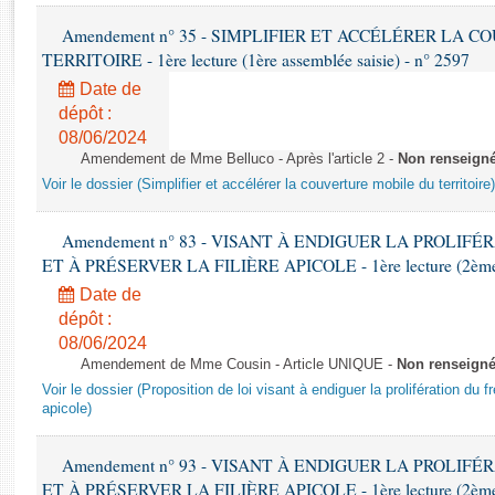
Rapports d'enquête
Amendement n° 35 - SIMPLIFIER ET ACCÉLÉRER LA 
Rapports législatifs
TERRITOIRE - 1ère lecture (1ère assemblée saisie) - n° 2597
Rapports sur l'application des lois
Baromètre de l’application des lois
Date de
dépôt :
08/06/2024
Dossiers législatifs
Amendement de Mme Belluco - Après l'article 2 -
Non renseign
Budget et sécurité sociale
Voir le dossier (Simplifier et accélérer la couverture mobile du territoire)
Questions écrites et orales
Comptes rendus des débats
Amendement n° 83 - VISANT À ENDIGUER LA PROLIF
ET À PRÉSERVER LA FILIÈRE APICOLE - 1ère lecture (2ème as
Date de
dépôt :
08/06/2024
Amendement de Mme Cousin - Article UNIQUE -
Non renseign
Voir le dossier (Proposition de loi visant à endiguer la prolifération du fr
apicole)
Amendement n° 93 - VISANT À ENDIGUER LA PROLIF
ET À PRÉSERVER LA FILIÈRE APICOLE - 1ère lecture (2ème as