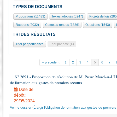
S'id
Présidence
Séance publique
Rôle et pouvoirs de l'Assemblée
Visiter l'Assemblée
TYPES DE DOCUMENTS
Fiches « Connaissance de l’Assemblée »
577 députés
Commissions et autres organes
Visite virtuelle du palais Bourbon
Propositions (11483)
Textes adoptés (5247)
Projets de lois (285
Organisation de l'Assemblée
Groupes politiques
Europe et International
Assister à une séance
Mot
Rapports (2032)
Comptes-rendus (1886)
Questions (1543)
Présidence
Conférence des Présidents
Bureau
Collège des Ques
Élections législatives
Contrôle et évaluation
Accès des chercheurs à l’Assemblée
TRI DES RÉSULTATS
Congrès
Les évènements
S'inscrire
Trier par pertinence
Trier par date (X)
Pétitions
Statistiques et chiffres clés
Transparence et déontologie
Vous n'ave
Patrimoine
E
Documents de référence
« précedent
1
2
3
4
5
6
7
La Bibliothèque
( Constitution | Règlement de l'Assemblée ... )
Documents parlementaires
Les archives
N° 2691 - Proposition de résolution de M. Pierre Morel-À-L'Huis
Projets de loi
Contacts et plan d'accès
de formation aux gestes de premiers secours
Propositions de loi
Histoire
Photos libres de droit
Date de
Amendements
Juniors
dépôt :
Textes adoptés
29/05/2024
Anciennes législatures
Voir le dossier (Élargir l'obligation de formation aux gestes de premier
Liens vers les sites publics
Rapports d'information