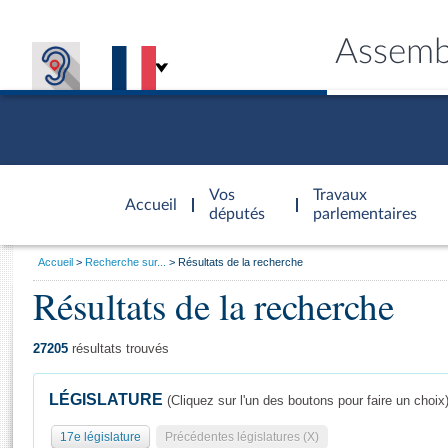
Assemb
Accèder à
la page
Vos
Travaux
Accueil
d'accueil
députés
parlementaires
Vous
Accueil
Recherche sur...
Résultats de la recherche
êtes
Résultats de la recherche
Général
ici
CONNEX
TRAVA
CONNA
DÉC
:
27205
résultats trouvés
LÉGISLATURE
(Cliquez sur l'un des boutons pour faire un choix
17e législature
Précédentes législatures (X)