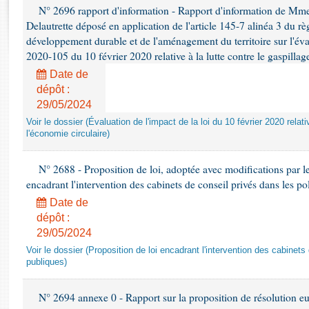
Rapports d'enquête
N° 2696 rapport d'information - Rapport d'information de Mm
Rapports législatifs
Delautrette déposé en application de l'article 145-7 alinéa 3 du 
Rapports sur l'application des lois
développement durable et de l'aménagement du territoire sur l'éval
2020-105 du 10 février 2020 relative à la lutte contre le gaspillag
Baromètre de l’application des lois
Date de
dépôt :
Dossiers législatifs
29/05/2024
Budget et sécurité sociale
Voir le dossier (Évaluation de l'impact de la loi du 10 février 2020 relati
Questions écrites et orales
l'économie circulaire)
Comptes rendus des débats
N° 2688 - Proposition de loi, adoptée avec modifications par l
encadrant l'intervention des cabinets de conseil privés dans les po
Date de
dépôt :
29/05/2024
Voir le dossier (Proposition de loi encadrant l'intervention des cabinets
publiques)
N° 2694 annexe 0 - Rapport sur la proposition de résolution e