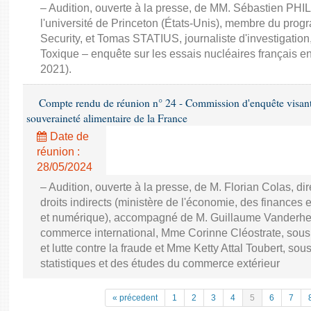
– Audition, ouverte à la presse, de MM. Sébastien PHI
l'université de Princeton (États-Unis), membre du pr
Security, et Tomas STATIUS, journaliste d'investigation
Toxique – enquête sur les essais nucléaires français e
2021).
Compte rendu de réunion n° 24 - Commission d'enquête visant à 
souveraineté alimentaire de la France
Date de
réunion :
28/05/2024
– Audition, ouverte à la presse, de M. Florian Colas, d
droits indirects (ministère de l'économie, des finances e
et numérique), accompagné de M. Guillaume Vanderhey
commerce international, Mme Corinne Cléostrate, sous d
et lutte contre la fraude et Mme Ketty Attal Toubert, so
statistiques et des études du commerce extérieur
« précedent
1
2
3
4
5
6
7