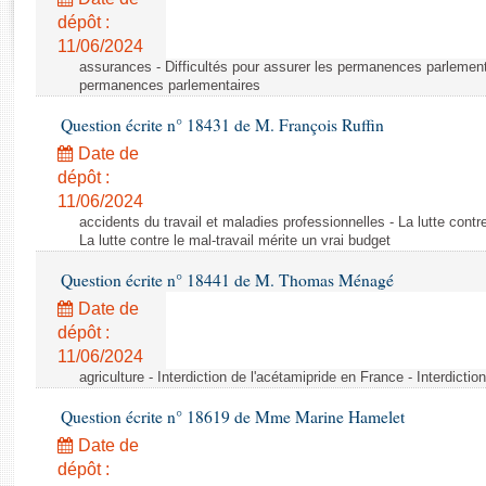
Rapports d'enquête
dépôt :
Rapports législatifs
11/06/2024
Rapports sur l'application des lois
assurances - Difficultés pour assurer les permanences parlementa
Baromètre de l’application des lois
permanences parlementaires
Question écrite n° 18431 de M. François Ruffin
Dossiers législatifs
Date de
Budget et sécurité sociale
dépôt :
11/06/2024
Questions écrites et orales
accidents du travail et maladies professionnelles - La lutte contre
Comptes rendus des débats
La lutte contre le mal-travail mérite un vrai budget
Question écrite n° 18441 de M. Thomas Ménagé
Date de
dépôt :
11/06/2024
agriculture - Interdiction de l'acétamipride en France - Interdicti
Question écrite n° 18619 de Mme Marine Hamelet
Date de
dépôt :