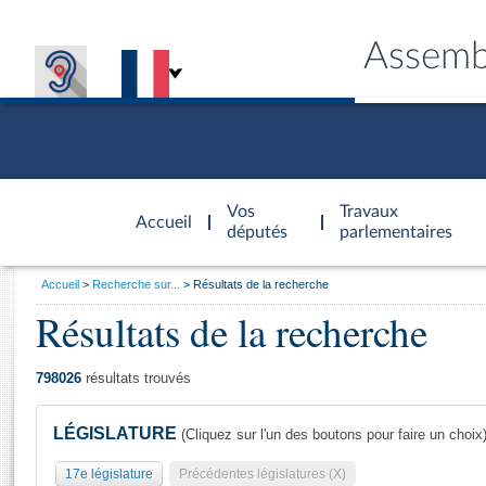
Assemb
Accèder à
la page
Vos
Travaux
Accueil
d'accueil
députés
parlementaires
Vous
Accueil
Recherche sur...
Résultats de la recherche
êtes
Résultats de la recherche
Général
ici
CONNEX
TRAVA
CONNA
DÉC
:
798026
résultats trouvés
LÉGISLATURE
(Cliquez sur l'un des boutons pour faire un choix
17e législature
Précédentes législatures (X)