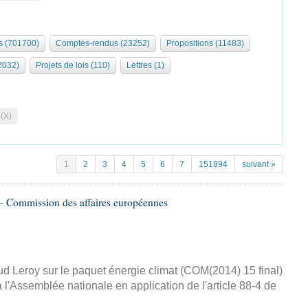
 (701700)
Comptes-rendus (23252)
Propositions (11483)
2032)
Projets de lois (110)
Lettres (1)
 (X)
1
2
3
4
5
6
7
151894
suivant »
- Commission des affaires européennes
d Leroy sur le paquet énergie climat (COM(2014) 15 final)
 l'Assemblée nationale en application de l'article 88-4 de