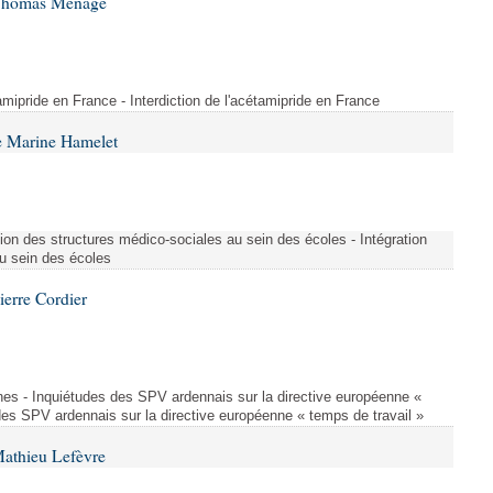
 Thomas Ménagé
étamipride en France - Interdiction de l'acétamipride en France
e Marine Hamelet
ion des structures médico-sociales au sein des écoles - Intégration
u sein des écoles
ierre Cordier
nes - Inquiétudes des SPV ardennais sur la directive européenne «
des SPV ardennais sur la directive européenne « temps de travail »
Mathieu Lefèvre