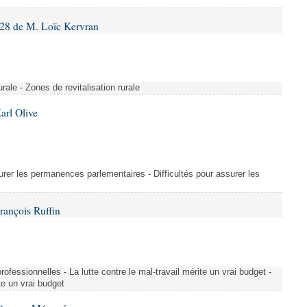
28 de M. Loïc Kervran
rurale - Zones de revitalisation rurale
arl Olive
urer les permanences parlementaires - Difficultés pour assurer les
rançois Ruffin
rofessionnelles - La lutte contre le mal-travail mérite un vrai budget -
ite un vrai budget