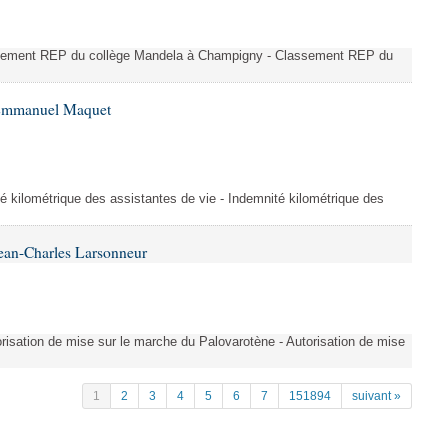
ssement REP du collège Mandela à Champigny - Classement REP du
 Emmanuel Maquet
é kilométrique des assistantes de vie - Indemnité kilométrique des
ean-Charles Larsonneur
isation de mise sur le marche du Palovarotène - Autorisation de mise
1
2
3
4
5
6
7
151894
suivant »