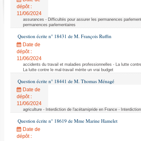
Rapports d'enquête
dépôt :
Rapports législatifs
11/06/2024
Rapports sur l'application des lois
assurances - Difficultés pour assurer les permanences parlementa
Baromètre de l’application des lois
permanences parlementaires
Question écrite n° 18431 de M. François Ruffin
Dossiers législatifs
Date de
Budget et sécurité sociale
dépôt :
11/06/2024
Questions écrites et orales
accidents du travail et maladies professionnelles - La lutte contre
Comptes rendus des débats
La lutte contre le mal-travail mérite un vrai budget
Question écrite n° 18441 de M. Thomas Ménagé
Date de
dépôt :
11/06/2024
agriculture - Interdiction de l'acétamipride en France - Interdicti
Question écrite n° 18619 de Mme Marine Hamelet
Date de
dépôt :