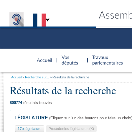
Assemb
Accèder à
la page
Vos
Travaux
Accueil
d'accueil
députés
parlementaires
Vous
Accueil
Recherche sur...
Résultats de la recherche
êtes
Résultats de la recherche
Général
ici
CONNEX
TRAVA
CONNA
DÉC
:
800774
résultats trouvés
LÉGISLATURE
(Cliquez sur l'un des boutons pour faire un choix
17e législature
Précédentes législatures (X)