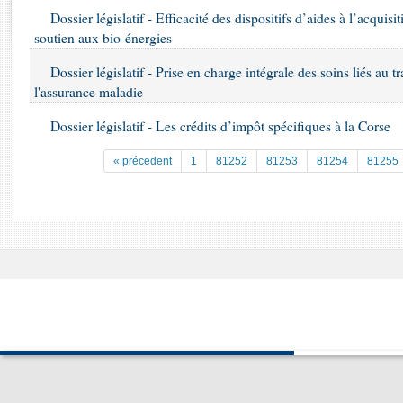
Rapports d'enquête
Dossier législatif - Efficacité des dispositifs d’aides à l’acquisi
Rapports législatifs
soutien aux bio-énergies
Rapports sur l'application des lois
Dossier législatif - Prise en charge intégrale des soins liés au 
Baromètre de l’application des lois
l'assurance maladie
Dossiers législatifs
Dossier législatif - Les crédits d’impôt spécifiques à la Corse
Budget et sécurité sociale
« précedent
1
81252
81253
81254
81255
Questions écrites et orales
Comptes rendus des débats