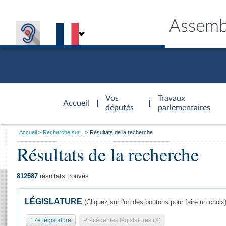
Assemb
Accèder à
la page
Vos
Travaux
Accueil
d'accueil
députés
parlementaires
Vous
Accueil
Recherche sur...
Résultats de la recherche
êtes
Résultats de la recherche
Général
ici
CONNEX
TRAVA
CONNA
DÉC
:
812587
résultats trouvés
LÉGISLATURE
(Cliquez sur l'un des boutons pour faire un choix
17e législature
Précédentes législatures (X)