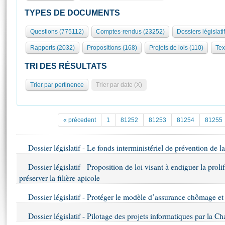
S'id
Présidence
Séance publique
Rôle et pouvoirs de l'Assemblée
Visiter l'Assemblée
TYPES DE DOCUMENTS
Fiches « Connaissance de l’Assemblée »
577 députés
Commissions et autres organes
Visite virtuelle du palais Bourbon
Questions (775112)
Comptes-rendus (23252)
Dossiers législati
Organisation de l'Assemblée
Groupes politiques
Europe et International
Assister à une séance
Mot
Rapports (2032)
Propositions (168)
Projets de lois (110)
Tex
Présidence
Conférence des Présidents
Bureau
Collège des Ques
Élections législatives
Contrôle et évaluation
Accès des chercheurs à l’Assemblée
TRI DES RÉSULTATS
Congrès
Les évènements
S'inscrire
Trier par pertinence
Trier par date (X)
Pétitions
Statistiques et chiffres clés
Transparence et déontologie
Vous n'ave
Patrimoine
E
Documents de référence
« précedent
1
81252
81253
81254
81255
La Bibliothèque
( Constitution | Règlement de l'Assemblée ... )
Documents parlementaires
Les archives
Dossier législatif - Le fonds interministériel de prévention de 
Projets de loi
Contacts et plan d'accès
Propositions de loi
Histoire
Dossier législatif - Proposition de loi visant à endiguer la prolif
Photos libres de droit
Amendements
préserver la filière apicole
Juniors
Textes adoptés
Anciennes législatures
Dossier législatif - Protéger le modèle d’assurance chômage et 
Liens vers les sites publics
Dossier législatif - Pilotage des projets informatiques par la Ch
Rapports d'information