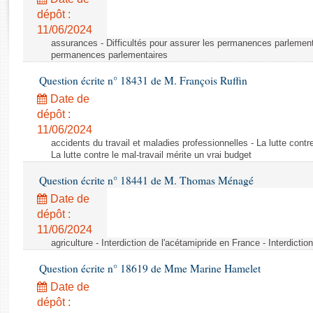
Rapports d'enquête
dépôt :
Rapports législatifs
11/06/2024
Rapports sur l'application des lois
assurances - Difficultés pour assurer les permanences parlementa
Baromètre de l’application des lois
permanences parlementaires
Question écrite n° 18431 de M. François Ruffin
Dossiers législatifs
Date de
Budget et sécurité sociale
dépôt :
11/06/2024
Questions écrites et orales
accidents du travail et maladies professionnelles - La lutte contre
Comptes rendus des débats
La lutte contre le mal-travail mérite un vrai budget
Question écrite n° 18441 de M. Thomas Ménagé
Date de
dépôt :
11/06/2024
agriculture - Interdiction de l'acétamipride en France - Interdicti
Question écrite n° 18619 de Mme Marine Hamelet
Date de
dépôt :