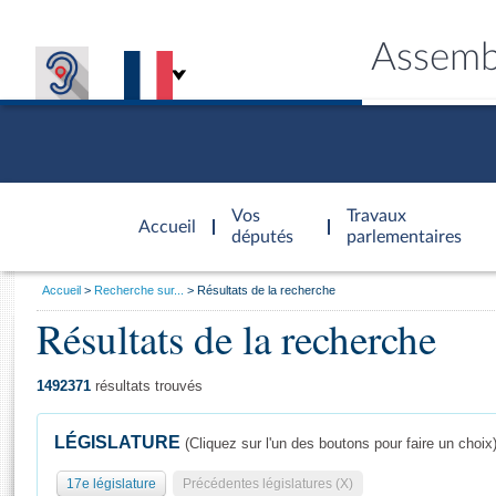
Assemb
Accèder à
la page
Vos
Travaux
Accueil
d'accueil
députés
parlementaires
Vous
Accueil
Recherche sur...
Résultats de la recherche
êtes
Résultats de la recherche
Général
ici
CONNEX
TRAVA
CONNA
DÉC
:
1492371
résultats trouvés
LÉGISLATURE
(Cliquez sur l'un des boutons pour faire un choix
17e législature
Précédentes législatures (X)