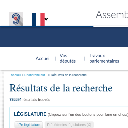
Assemb
Accèder à
la page
Vos
Travaux
Accueil
d'accueil
députés
parlementaires
Vous
Accueil
Recherche sur...
Résultats de la recherche
êtes
Résultats de la recherche
Général
ici
CONNEX
TRAVA
CONNA
DÉC
:
795584
résultats trouvés
LÉGISLATURE
(Cliquez sur l'un des boutons pour faire un choix
17e législature
Précédentes législatures (X)