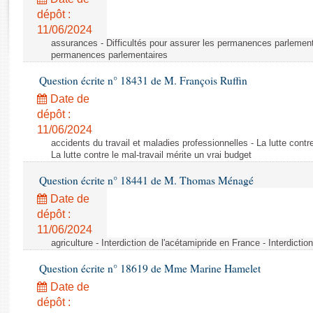
Rapports d'enquête
dépôt :
Rapports législatifs
11/06/2024
Rapports sur l'application des lois
assurances - Difficultés pour assurer les permanences parlementa
Baromètre de l’application des lois
permanences parlementaires
Question écrite n° 18431 de M. François Ruffin
Dossiers législatifs
Date de
Budget et sécurité sociale
dépôt :
11/06/2024
Questions écrites et orales
accidents du travail et maladies professionnelles - La lutte contre
Comptes rendus des débats
La lutte contre le mal-travail mérite un vrai budget
Question écrite n° 18441 de M. Thomas Ménagé
Date de
dépôt :
11/06/2024
agriculture - Interdiction de l'acétamipride en France - Interdicti
Question écrite n° 18619 de Mme Marine Hamelet
Date de
dépôt :