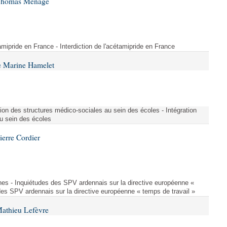
 Thomas Ménagé
étamipride en France - Interdiction de l'acétamipride en France
e Marine Hamelet
ion des structures médico-sociales au sein des écoles - Intégration
u sein des écoles
ierre Cordier
nes - Inquiétudes des SPV ardennais sur la directive européenne «
des SPV ardennais sur la directive européenne « temps de travail »
Mathieu Lefèvre