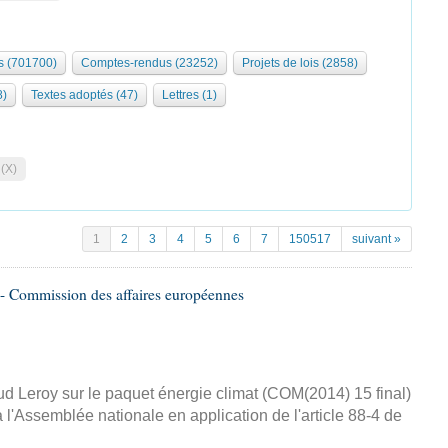
 (701700)
Comptes-rendus (23252)
Projets de lois (2858)
8)
Textes adoptés (47)
Lettres (1)
 (X)
1
2
3
4
5
6
7
150517
suivant »
- Commission des affaires européennes
d Leroy sur le paquet énergie climat (COM(2014) 15 final)
 l'Assemblée nationale en application de l'article 88-4 de