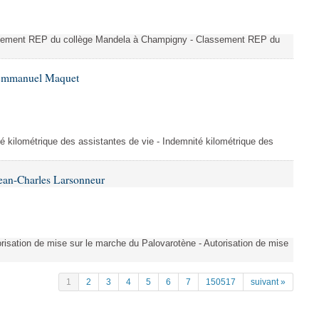
ssement REP du collège Mandela à Champigny - Classement REP du
 Emmanuel Maquet
é kilométrique des assistantes de vie - Indemnité kilométrique des
ean-Charles Larsonneur
isation de mise sur le marche du Palovarotène - Autorisation de mise
1
2
3
4
5
6
7
150517
suivant »