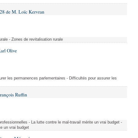
28 de M. Loïc Kervran
rurale - Zones de revitalisation rurale
arl Olive
urer les permanences parlementaires - Difficultés pour assurer les
rançois Ruffin
rofessionnelles - La lutte contre le mal-travail mérite un vrai budget -
ite un vrai budget