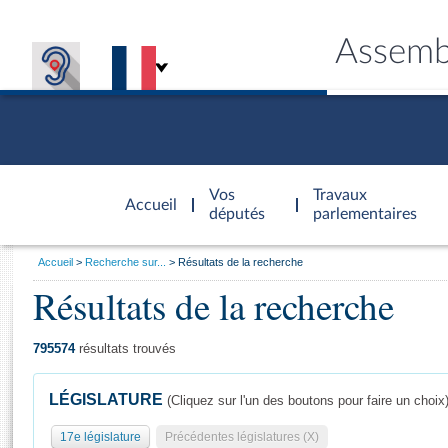
Assemb
Accèder à
la page
Vos
Travaux
Accueil
d'accueil
députés
parlementaires
Vous
Accueil
Recherche sur...
Résultats de la recherche
êtes
Résultats de la recherche
Général
ici
CONNEX
TRAVA
CONNA
DÉC
:
795574
résultats trouvés
LÉGISLATURE
(Cliquez sur l'un des boutons pour faire un choix
17e législature
Précédentes législatures (X)