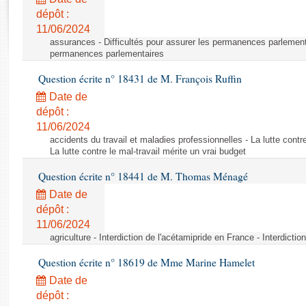
Rapports d'enquête
dépôt :
Rapports législatifs
11/06/2024
Rapports sur l'application des lois
assurances - Difficultés pour assurer les permanences parlementa
Baromètre de l’application des lois
permanences parlementaires
Question écrite n° 18431 de M. François Ruffin
Dossiers législatifs
Date de
Budget et sécurité sociale
dépôt :
11/06/2024
Questions écrites et orales
accidents du travail et maladies professionnelles - La lutte contre
Comptes rendus des débats
La lutte contre le mal-travail mérite un vrai budget
Question écrite n° 18441 de M. Thomas Ménagé
Date de
dépôt :
11/06/2024
agriculture - Interdiction de l'acétamipride en France - Interdicti
Question écrite n° 18619 de Mme Marine Hamelet
Date de
dépôt :