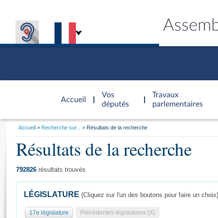
Assemb
Accèder à
la page
Vos
Travaux
Accueil
d'accueil
députés
parlementaires
Vous
Accueil
Recherche sur...
Résultats de la recherche
êtes
Résultats de la recherche
Général
ici
CONNEX
TRAVA
CONNA
DÉC
:
792826
résultats trouvés
LÉGISLATURE
(Cliquez sur l'un des boutons pour faire un choix
17e législature
Précédentes législatures (X)