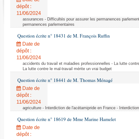
Rapports d'enquête
dépôt :
Rapports législatifs
11/06/2024
Rapports sur l'application des lois
assurances - Difficultés pour assurer les permanences parlementa
Baromètre de l’application des lois
permanences parlementaires
Question écrite n° 18431 de M. François Ruffin
Dossiers législatifs
Date de
Budget et sécurité sociale
dépôt :
11/06/2024
Questions écrites et orales
accidents du travail et maladies professionnelles - La lutte contre
Comptes rendus des débats
La lutte contre le mal-travail mérite un vrai budget
Question écrite n° 18441 de M. Thomas Ménagé
Date de
dépôt :
11/06/2024
agriculture - Interdiction de l'acétamipride en France - Interdicti
Question écrite n° 18619 de Mme Marine Hamelet
Date de
dépôt :