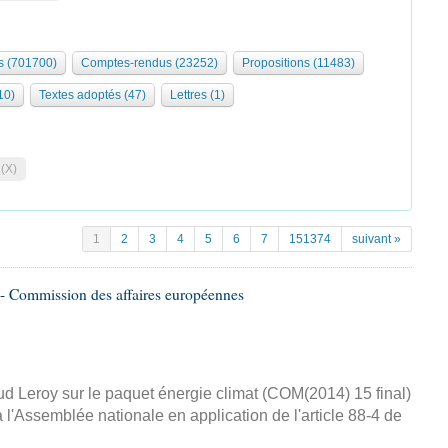
 (701700)
Comptes-rendus (23252)
Propositions (11483)
10)
Textes adoptés (47)
Lettres (1)
 (X)
1
2
3
4
5
6
7
151374
suivant »
- Commission des affaires européennes
d Leroy sur le paquet énergie climat (COM(2014) 15 final)
 l'Assemblée nationale en application de l'article 88-4 de