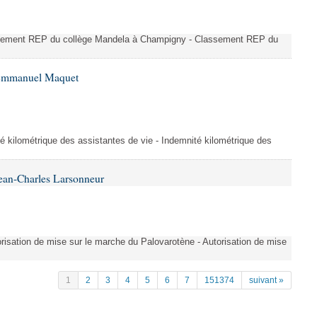
ssement REP du collège Mandela à Champigny - Classement REP du
 Emmanuel Maquet
é kilométrique des assistantes de vie - Indemnité kilométrique des
ean-Charles Larsonneur
isation de mise sur le marche du Palovarotène - Autorisation de mise
1
2
3
4
5
6
7
151374
suivant »