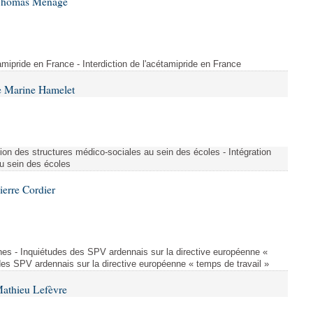
 Thomas Ménagé
étamipride en France - Interdiction de l'acétamipride en France
e Marine Hamelet
ion des structures médico-sociales au sein des écoles - Intégration
u sein des écoles
ierre Cordier
nes - Inquiétudes des SPV ardennais sur la directive européenne «
des SPV ardennais sur la directive européenne « temps de travail »
Mathieu Lefèvre