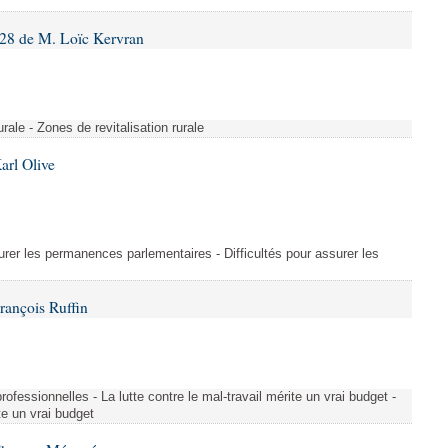
28 de M. Loïc Kervran
rurale - Zones de revitalisation rurale
arl Olive
urer les permanences parlementaires - Difficultés pour assurer les
rançois Ruffin
rofessionnelles - La lutte contre le mal-travail mérite un vrai budget -
ite un vrai budget