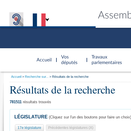
Assemb
Accèder à
la page
Vos
Travaux
Accueil
d'accueil
députés
parlementaires
Vous
Accueil
Recherche sur...
Résultats de la recherche
êtes
Résultats de la recherche
Général
ici
CONNEX
TRAVA
CONNA
DÉC
:
781511
résultats trouvés
LÉGISLATURE
(Cliquez sur l'un des boutons pour faire un choix
17e législature
Précédentes législatures (X)