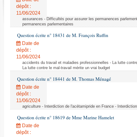
Rapports d'enquête
dépôt :
Rapports législatifs
11/06/2024
Rapports sur l'application des lois
assurances - Difficultés pour assurer les permanences parlementa
Baromètre de l’application des lois
permanences parlementaires
Question écrite n° 18431 de M. François Ruffin
Dossiers législatifs
Date de
Budget et sécurité sociale
dépôt :
11/06/2024
Questions écrites et orales
accidents du travail et maladies professionnelles - La lutte contre
Comptes rendus des débats
La lutte contre le mal-travail mérite un vrai budget
Question écrite n° 18441 de M. Thomas Ménagé
Date de
dépôt :
11/06/2024
agriculture - Interdiction de l'acétamipride en France - Interdicti
Question écrite n° 18619 de Mme Marine Hamelet
Date de
dépôt :