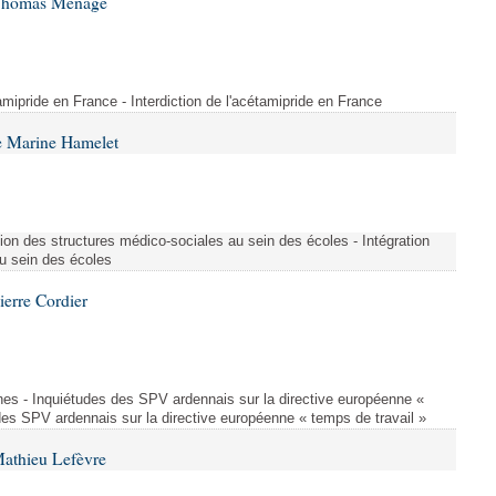
 Thomas Ménagé
étamipride en France - Interdiction de l'acétamipride en France
e Marine Hamelet
ion des structures médico-sociales au sein des écoles - Intégration
u sein des écoles
ierre Cordier
nes - Inquiétudes des SPV ardennais sur la directive européenne «
des SPV ardennais sur la directive européenne « temps de travail »
Mathieu Lefèvre