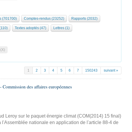
 (701700)
Comptes-rendus (23252)
Rapports (2032)
 (110)
Textes adoptés (47)
Lettres (1)
 (X)
1
2
3
4
5
6
7
150243
suivant »
- Commission des affaires européennes
d Leroy sur le paquet énergie climat (COM(2014) 15 final)
 l'Assemblée nationale en application de l'article 88-4 de