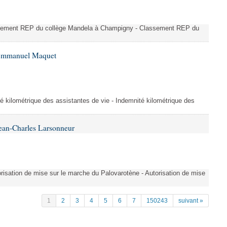
ssement REP du collège Mandela à Champigny - Classement REP du
 Emmanuel Maquet
é kilométrique des assistantes de vie - Indemnité kilométrique des
ean-Charles Larsonneur
isation de mise sur le marche du Palovarotène - Autorisation de mise
1
2
3
4
5
6
7
150243
suivant »