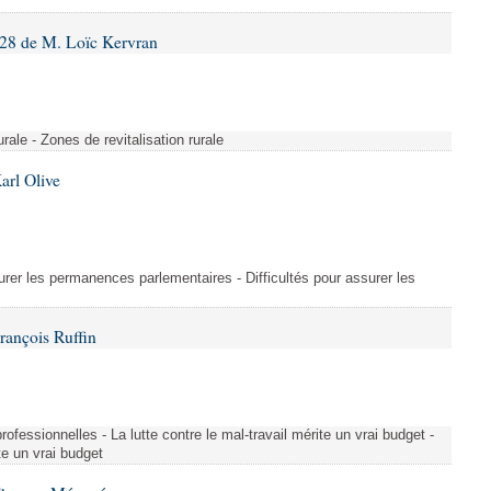
28 de M. Loïc Kervran
rurale - Zones de revitalisation rurale
arl Olive
urer les permanences parlementaires - Difficultés pour assurer les
rançois Ruffin
rofessionnelles - La lutte contre le mal-travail mérite un vrai budget -
ite un vrai budget