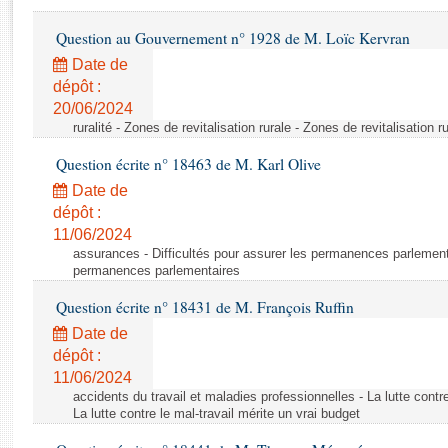
Rapports d'enquête
Rapports législatifs
Question au Gouvernement n° 1928 de M. Loïc Kervran
Rapports sur l'application des lois
Date de
Baromètre de l’application des lois
dépôt :
20/06/2024
ruralité - Zones de revitalisation rurale - Zones de revitalisation r
Dossiers législatifs
Question écrite n° 18463 de M. Karl Olive
Budget et sécurité sociale
Questions écrites et orales
Date de
dépôt :
Comptes rendus des débats
11/06/2024
assurances - Difficultés pour assurer les permanences parlementa
permanences parlementaires
Question écrite n° 18431 de M. François Ruffin
Date de
dépôt :
11/06/2024
accidents du travail et maladies professionnelles - La lutte contre
La lutte contre le mal-travail mérite un vrai budget