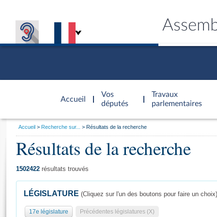
Assemb
Accèder à
la page
Vos
Travaux
Accueil
d'accueil
députés
parlementaires
Vous
Accueil
Recherche sur...
Résultats de la recherche
êtes
Résultats de la recherche
Général
ici
CONNEX
TRAVA
CONNA
DÉC
:
1502422
résultats trouvés
LÉGISLATURE
(Cliquez sur l'un des boutons pour faire un choix
17e législature
Précédentes législatures (X)