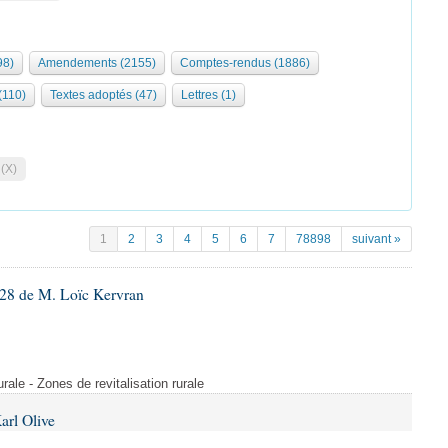
98)
Amendements (2155)
Comptes-rendus (1886)
 (110)
Textes adoptés (47)
Lettres (1)
 (X)
1
2
3
4
5
6
7
78898
suivant »
28 de M. Loïc Kervran
rurale - Zones de revitalisation rurale
arl Olive