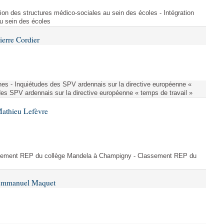
ion des structures médico-sociales au sein des écoles - Intégration
u sein des écoles
ierre Cordier
nes - Inquiétudes des SPV ardennais sur la directive européenne «
des SPV ardennais sur la directive européenne « temps de travail »
Mathieu Lefèvre
ssement REP du collège Mandela à Champigny - Classement REP du
 Emmanuel Maquet