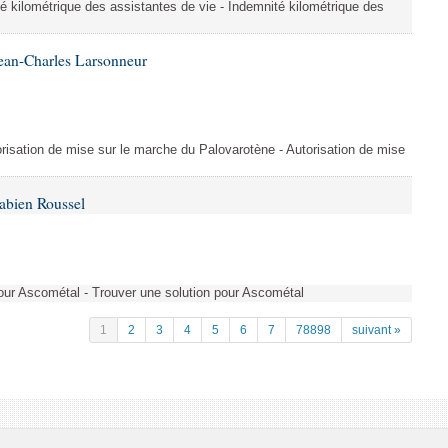
é kilométrique des assistantes de vie - Indemnité kilométrique des
ean-Charles Larsonneur
isation de mise sur le marche du Palovarotène - Autorisation de mise
abien Roussel
pour Ascométal - Trouver une solution pour Ascométal
1
2
3
4
5
6
7
78898
suivant »