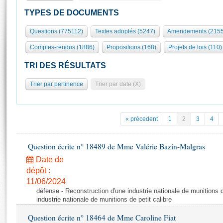
S'id
Présidence
Séance publique
Rôle et pouvoirs de l'Assemblée
Visiter l'Assemblée
TYPES DE DOCUMENTS
Fiches « Connaissance de l’Assemblée »
577 députés
Commissions et autres organes
Visite virtuelle du palais Bourbon
Questions (775112)
Textes adoptés (5247)
Amendements (2155
Organisation de l'Assemblée
Groupes politiques
Europe et International
Assister à une séance
Mot
Comptes-rendus (1886)
Propositions (168)
Projets de lois (110)
Présidence
Conférence des Présidents
Bureau
Collège des Ques
Élections législatives
Contrôle et évaluation
Accès des chercheurs à l’Assemblée
TRI DES RÉSULTATS
Congrès
Les évènements
S'inscrire
Trier par pertinence
Trier par date (X)
Pétitions
Statistiques et chiffres clés
Transparence et déontologie
Vous n'ave
Patrimoine
E
Documents de référence
« précedent
1
2
3
4
La Bibliothèque
( Constitution | Règlement de l'Assemblée ... )
Documents parlementaires
Les archives
Question écrite n° 18489 de Mme Valérie Bazin-Malgras
Projets de loi
Contacts et plan d'accès
Date de
Propositions de loi
Histoire
Photos libres de droit
dépôt :
Amendements
Juniors
11/06/2024
Textes adoptés
défense - Reconstruction d'une industrie nationale de munitions d
Anciennes législatures
industrie nationale de munitions de petit calibre
Liens vers les sites publics
Rapports d'information
Question écrite n° 18464 de Mme Caroline Fiat