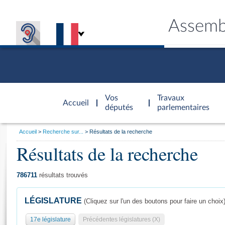
Assemb
Accèder à
la page
Vos
Travaux
Accueil
d'accueil
députés
parlementaires
Vous
Accueil
Recherche sur...
Résultats de la recherche
êtes
Résultats de la recherche
Général
ici
CONNEX
TRAVA
CONNA
DÉC
:
786711
résultats trouvés
LÉGISLATURE
(Cliquez sur l'un des boutons pour faire un choix
17e législature
Précédentes législatures (X)