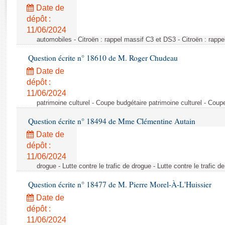
Rapports d'enquête
Date de
Rapports législatifs
dépôt :
Rapports sur l'application des lois
11/06/2024
Baromètre de l’application des lois
automobiles - Citroën : rappel massif C3 et DS3 - Citroën : rapp
Question écrite n° 18610 de M. Roger Chudeau
Dossiers législatifs
Date de
Budget et sécurité sociale
dépôt :
11/06/2024
Questions écrites et orales
patrimoine culturel - Coupe budgétaire patrimoine culturel - Coup
Comptes rendus des débats
Question écrite n° 18494 de Mme Clémentine Autain
Date de
dépôt :
11/06/2024
drogue - Lutte contre le trafic de drogue - Lutte contre le trafic d
Question écrite n° 18477 de M. Pierre Morel-À-L'Huissier
Date de
dépôt :
11/06/2024