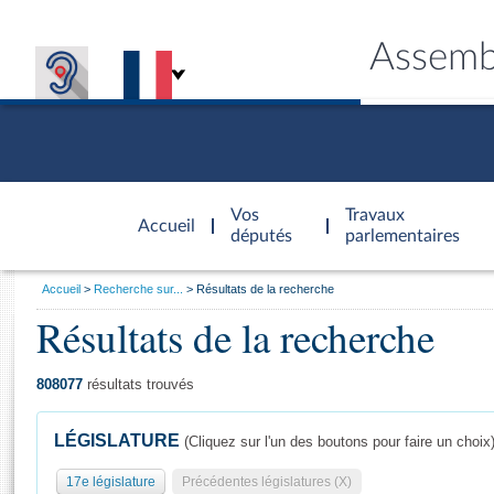
Assemb
Accèder à
la page
Vos
Travaux
Accueil
d'accueil
députés
parlementaires
Vous
Accueil
Recherche sur...
Résultats de la recherche
êtes
Résultats de la recherche
Général
ici
CONNEX
TRAVA
CONNA
DÉC
:
808077
résultats trouvés
LÉGISLATURE
(Cliquez sur l'un des boutons pour faire un choix
17e législature
Précédentes législatures (X)