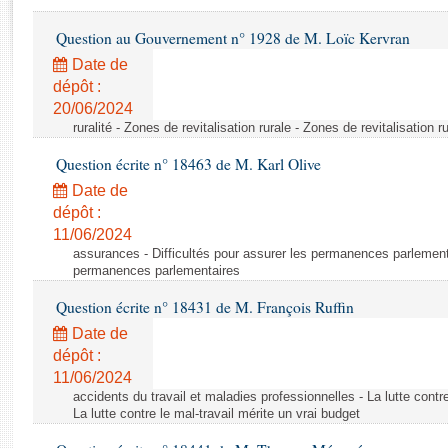
Rapports d'enquête
Rapports législatifs
Question au Gouvernement n° 1928 de M. Loïc Kervran
Rapports sur l'application des lois
Date de
Baromètre de l’application des lois
dépôt :
20/06/2024
ruralité - Zones de revitalisation rurale - Zones de revitalisation r
Dossiers législatifs
Question écrite n° 18463 de M. Karl Olive
Budget et sécurité sociale
Questions écrites et orales
Date de
dépôt :
Comptes rendus des débats
11/06/2024
assurances - Difficultés pour assurer les permanences parlementa
permanences parlementaires
Question écrite n° 18431 de M. François Ruffin
Date de
dépôt :
11/06/2024
accidents du travail et maladies professionnelles - La lutte contre
La lutte contre le mal-travail mérite un vrai budget