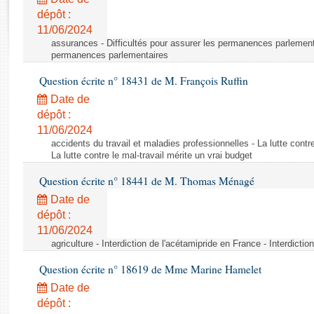
Rapports d'enquête
dépôt :
Rapports législatifs
11/06/2024
Rapports sur l'application des lois
assurances - Difficultés pour assurer les permanences parlementa
Baromètre de l’application des lois
permanences parlementaires
Question écrite n° 18431 de M. François Ruffin
Dossiers législatifs
Date de
Budget et sécurité sociale
dépôt :
11/06/2024
Questions écrites et orales
accidents du travail et maladies professionnelles - La lutte contre
Comptes rendus des débats
La lutte contre le mal-travail mérite un vrai budget
Question écrite n° 18441 de M. Thomas Ménagé
Date de
dépôt :
11/06/2024
agriculture - Interdiction de l'acétamipride en France - Interdicti
Question écrite n° 18619 de Mme Marine Hamelet
Date de
dépôt :