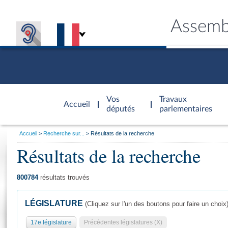
Assemb
Accèder à
la page
Vos
Travaux
Accueil
d'accueil
députés
parlementaires
Vous
Accueil
Recherche sur...
Résultats de la recherche
êtes
Résultats de la recherche
Général
ici
CONNEX
TRAVA
CONNA
DÉC
:
800784
résultats trouvés
LÉGISLATURE
(Cliquez sur l'un des boutons pour faire un choix
17e législature
Précédentes législatures (X)