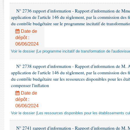
Rapports d'enquête
Rapports législatifs
N° 2736 rapport d'information - Rapport d'information de Mm
Rapports sur l'application des lois
application de l'article 146 du règlement, par la commission des f
du contrôle budgétaire sur le programme incitatif de transformatio
Baromètre de l’application des lois
Date de
dépôt :
Dossiers législatifs
06/06/2024
Budget et sécurité sociale
Voir le dossier (Le programme incitatif de transformation de l'audiovisue
Questions écrites et orales
Comptes rendus des débats
N° 2738 rapport d'information - Rapport d'information de M. 
application de l'article 146 du règlement, par la commission des f
du contrôle budgétaire sur les ressources disponibles pour les étab
compenser l'inflation
Date de
dépôt :
06/06/2024
Voir le dossier (Les ressources disponibles pour les établissements cult
N° 2741 rapport d'information - Rapport d'information de M