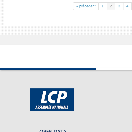
« précedent
1
2
3
4
OPEN DATA