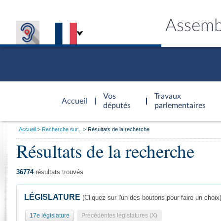
Assemb
Accèder à
la page
Vos
Travaux
Accueil
d'accueil
députés
parlementaires
Vous
Accueil
Recherche sur...
Résultats de la recherche
êtes
Résultats de la recherche
Général
ici
CONNEX
TRAVA
CONNA
DÉC
:
36774
résultats trouvés
LÉGISLATURE
(Cliquez sur l'un des boutons pour faire un choix
17e législature
Précédentes législatures (X)