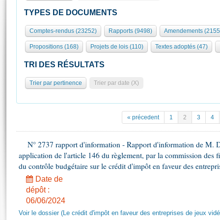
S'id
Présidence
Séance publique
Rôle et pouvoirs de l'Assemblée
Visiter l'Assemblée
TYPES DE DOCUMENTS
Fiches « Connaissance de l’Assemblée »
577 députés
Commissions et autres organes
Visite virtuelle du palais Bourbon
Comptes-rendus (23252)
Rapports (9498)
Amendements (2155
Organisation de l'Assemblée
Groupes politiques
Europe et International
Assister à une séance
Mot
Propositions (168)
Projets de lois (110)
Textes adoptés (47)
Présidence
Conférence des Présidents
Bureau
Collège des Ques
Élections législatives
Contrôle et évaluation
Accès des chercheurs à l’Assemblée
TRI DES RÉSULTATS
Congrès
Les évènements
S'inscrire
Trier par pertinence
Trier par date (X)
Pétitions
Statistiques et chiffres clés
Transparence et déontologie
Vous n'ave
Patrimoine
E
Documents de référence
« précedent
1
2
3
4
La Bibliothèque
( Constitution | Règlement de l'Assemblée ... )
Documents parlementaires
Les archives
N° 2737 rapport d'information - Rapport d'information de M. 
Projets de loi
Contacts et plan d'accès
application de l'article 146 du règlement, par la commission des f
Propositions de loi
Histoire
du contrôle budgétaire sur le crédit d'impôt en faveur des entrepr
Photos libres de droit
Amendements
Juniors
Date de
Textes adoptés
dépôt :
Anciennes législatures
06/06/2024
Liens vers les sites publics
Rapports d'information
Voir le dossier (Le crédit d'impôt en faveur des entreprises de jeux vidé