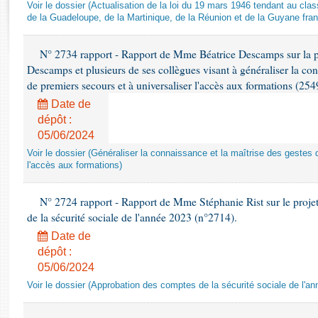
Rapports d'enquête
Voir le dossier (Actualisation de la loi du 19 mars 1946 tendant au 
de la Guadeloupe, de la Martinique, de la Réunion et de la Guyane fran
Rapports législatifs
Rapports sur l'application des lois
N° 2734 rapport - Rapport de Mme Béatrice Descamps sur la p
Baromètre de l’application des lois
Descamps et plusieurs de ses collègues visant à généraliser la con
de premiers secours et à universaliser l'accès aux formations (254
Dossiers législatifs
Date de
Budget et sécurité sociale
dépôt :
Questions écrites et orales
05/06/2024
Comptes rendus des débats
Voir le dossier (Généraliser la connaissance et la maîtrise des gestes 
l'accès aux formations)
N° 2724 rapport - Rapport de Mme Stéphanie Rist sur le projet
de la sécurité sociale de l'année 2023 (n°2714).
Date de
dépôt :
05/06/2024
Voir le dossier (Approbation des comptes de la sécurité sociale de l'a