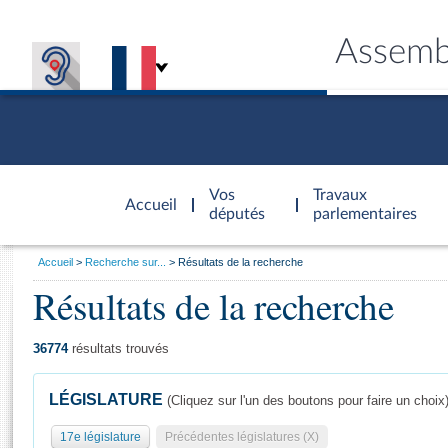
Assemb
Accèder à
la page
Vos
Travaux
Accueil
d'accueil
députés
parlementaires
Vous
Accueil
Recherche sur...
Résultats de la recherche
êtes
Résultats de la recherche
Général
ici
CONNEX
TRAVA
CONNA
DÉC
:
36774
résultats trouvés
LÉGISLATURE
(Cliquez sur l'un des boutons pour faire un choix
17e législature
Précédentes législatures (X)