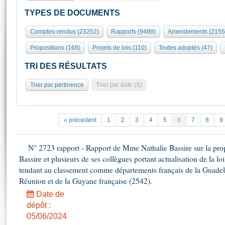
S'id
Présidence
Séance publique
Rôle et pouvoirs de l'Assemblée
Visiter l'Assemblée
TYPES DE DOCUMENTS
Fiches « Connaissance de l’Assemblée »
577 députés
Commissions et autres organes
Visite virtuelle du palais Bourbon
Comptes-rendus (23252)
Rapports (9498)
Amendements (2155
Organisation de l'Assemblée
Groupes politiques
Europe et International
Assister à une séance
Mot
Propositions (168)
Projets de lois (110)
Textes adoptés (47)
Présidence
Conférence des Présidents
Bureau
Collège des Ques
Élections législatives
Contrôle et évaluation
Accès des chercheurs à l’Assemblée
TRI DES RÉSULTATS
Congrès
Les évènements
S'inscrire
Trier par pertinence
Trier par date (X)
Pétitions
Statistiques et chiffres clés
Transparence et déontologie
Vous n'ave
Patrimoine
E
Documents de référence
« précedent
1
2
3
4
5
6
7
8
9
La Bibliothèque
( Constitution | Règlement de l'Assemblée ... )
Documents parlementaires
Les archives
N° 2723 rapport - Rapport de Mme Nathalie Bassire sur la pro
Projets de loi
Contacts et plan d'accès
Bassire et plusieurs de ses collègues portant actualisation de la 
Propositions de loi
Histoire
tendant au classement comme départements français de la Guadelo
Photos libres de droit
Amendements
Réunion et de la Guyane française (2542).
Juniors
Textes adoptés
Date de
Anciennes législatures
dépôt :
Liens vers les sites publics
Rapports d'information
05/06/2024