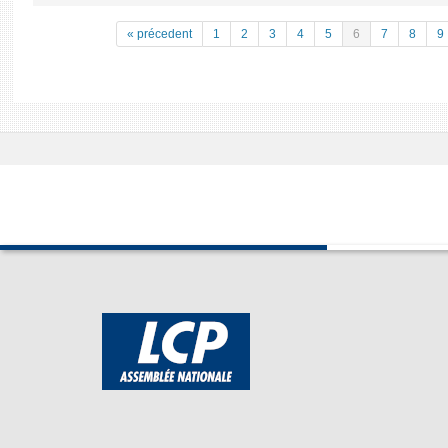
« précedent
1
2
3
4
5
6
7
8
9