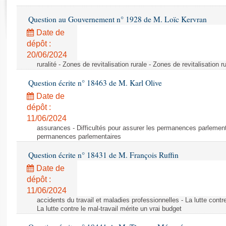
Rapports d'enquête
Rapports législatifs
Question au Gouvernement n° 1928 de M. Loïc Kervran
Rapports sur l'application des lois
Date de
Baromètre de l’application des lois
dépôt :
20/06/2024
ruralité - Zones de revitalisation rurale - Zones de revitalisation r
Dossiers législatifs
Question écrite n° 18463 de M. Karl Olive
Budget et sécurité sociale
Questions écrites et orales
Date de
dépôt :
Comptes rendus des débats
11/06/2024
assurances - Difficultés pour assurer les permanences parlementa
permanences parlementaires
Question écrite n° 18431 de M. François Ruffin
Date de
dépôt :
11/06/2024
accidents du travail et maladies professionnelles - La lutte contre
La lutte contre le mal-travail mérite un vrai budget