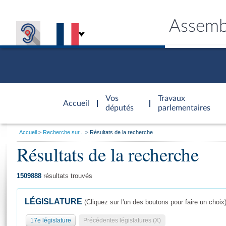
Assemb
Accèder à
la page
Vos
Travaux
Accueil
d'accueil
députés
parlementaires
Vous
Accueil
Recherche sur...
Résultats de la recherche
êtes
Résultats de la recherche
Général
ici
CONNEX
TRAVA
CONNA
DÉC
:
1509888
résultats trouvés
LÉGISLATURE
(Cliquez sur l'un des boutons pour faire un choix
17e législature
Précédentes législatures (X)