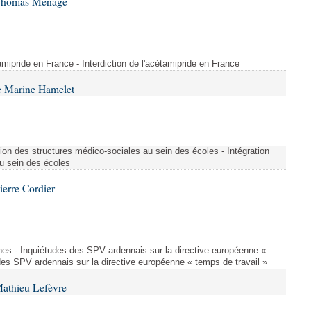
 Thomas Ménagé
étamipride en France - Interdiction de l'acétamipride en France
e Marine Hamelet
ion des structures médico-sociales au sein des écoles - Intégration
u sein des écoles
ierre Cordier
nes - Inquiétudes des SPV ardennais sur la directive européenne «
des SPV ardennais sur la directive européenne « temps de travail »
Mathieu Lefèvre