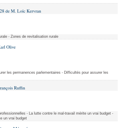
28 de M. Loïc Kervran
rurale - Zones de revitalisation rurale
arl Olive
urer les permanences parlementaires - Difficultés pour assurer les
rançois Ruffin
rofessionnelles - La lutte contre le mal-travail mérite un vrai budget -
ite un vrai budget