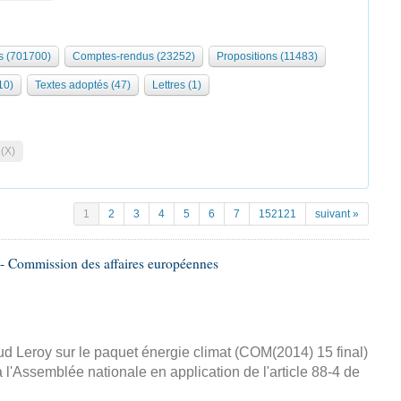
 (701700)
Comptes-rendus (23252)
Propositions (11483)
10)
Textes adoptés (47)
Lettres (1)
 (X)
1
2
3
4
5
6
7
152121
suivant »
- Commission des affaires européennes
d Leroy sur le paquet énergie climat (COM(2014) 15 final)
 l'Assemblée nationale en application de l'article 88-4 de