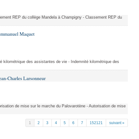
ssement REP du collège Mandela à Champigny - Classement REP du
 Emmanuel Maquet
é kilométrique des assistantes de vie - Indemnité kilométrique des
ean-Charles Larsonneur
isation de mise sur le marche du Palovarotène - Autorisation de mise
1
2
3
4
5
6
7
152121
suivant »