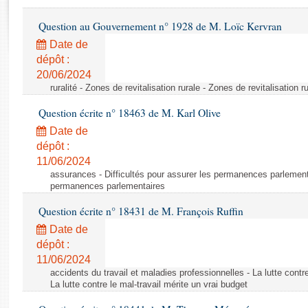
Rapports d'enquête
Rapports législatifs
Question au Gouvernement n° 1928 de M. Loïc Kervran
Rapports sur l'application des lois
Date de
Baromètre de l’application des lois
dépôt :
20/06/2024
ruralité - Zones de revitalisation rurale - Zones de revitalisation r
Dossiers législatifs
Question écrite n° 18463 de M. Karl Olive
Budget et sécurité sociale
Questions écrites et orales
Date de
dépôt :
Comptes rendus des débats
11/06/2024
assurances - Difficultés pour assurer les permanences parlementa
permanences parlementaires
Question écrite n° 18431 de M. François Ruffin
Date de
dépôt :
11/06/2024
accidents du travail et maladies professionnelles - La lutte contre
La lutte contre le mal-travail mérite un vrai budget