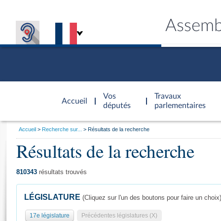
Assemb
Accèder à
la page
Vos
Travaux
Accueil
d'accueil
députés
parlementaires
Vous
Accueil
Recherche sur...
Résultats de la recherche
êtes
Résultats de la recherche
Général
ici
CONNEX
TRAVA
CONNA
DÉC
:
810343
résultats trouvés
LÉGISLATURE
(Cliquez sur l'un des boutons pour faire un choix
17e législature
Précédentes législatures (X)