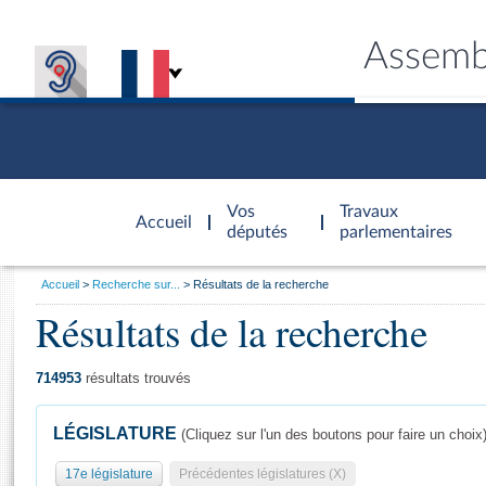
Assemb
Accèder à
la page
Vos
Travaux
Accueil
d'accueil
députés
parlementaires
Vous
Accueil
Recherche sur...
Résultats de la recherche
êtes
Résultats de la recherche
Général
ici
CONNEX
TRAVA
CONNA
DÉC
:
714953
résultats trouvés
LÉGISLATURE
(Cliquez sur l'un des boutons pour faire un choix
17e législature
Précédentes législatures (X)