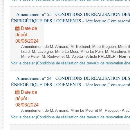
Rapports d'enquête
Rapports législatifs
Amendement n° 55 - CONDITIONS DE RÉALISATION D
Rapports sur l'application des lois
ÉNERGÉTIQUE DES LOGEMENTS - 1ère lecture (1ère assemblée
Baromètre de l’application des lois
Date de
dépôt :
Dossiers législatifs
08/06/2024
Budget et sécurité sociale
Amendement de M. Armand, M. Bothorel, Mme Bregeon, Mme Buff
Izard, M. Lavergne, Mme Le Meur, Mme Le Peih, M. Marchive,
Questions écrites et orales
Mme Petel, M. Rodwell et M. Vojetta - Article PREMIER -
Non r
Comptes rendus des débats
Voir le dossier (Conditions de réalisation des travaux de rénovation é
Amendement n° 54 - CONDITIONS DE RÉALISATION D
ÉNERGÉTIQUE DES LOGEMENTS - 1ère lecture (1ère assemblée
Date de
dépôt :
08/06/2024
Amendement de M. Armand, Mme Le Meur et M. Pacquot - Arti
Voir le dossier (Conditions de réalisation des travaux de rénovation é