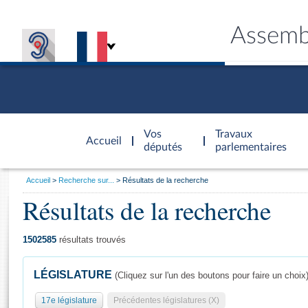
Assemb
Accèder à
la page
Vos
Travaux
Accueil
d'accueil
députés
parlementaires
Vous
Accueil
Recherche sur...
Résultats de la recherche
êtes
Résultats de la recherche
Général
ici
CONNEX
TRAVA
CONNA
DÉC
:
1502585
résultats trouvés
LÉGISLATURE
(Cliquez sur l'un des boutons pour faire un choix
17e législature
Précédentes législatures (X)