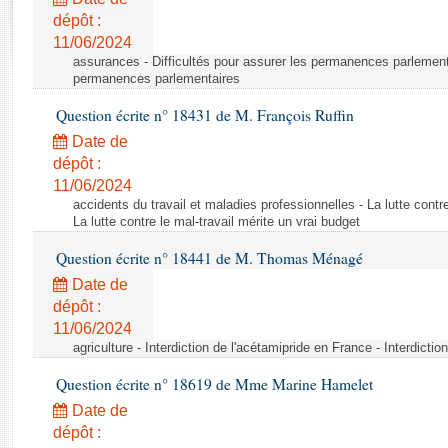
Rapports d'enquête
dépôt :
Rapports législatifs
11/06/2024
Rapports sur l'application des lois
assurances - Difficultés pour assurer les permanences parlementa
Baromètre de l’application des lois
permanences parlementaires
Question écrite n° 18431 de M. François Ruffin
Dossiers législatifs
Date de
Budget et sécurité sociale
dépôt :
11/06/2024
Questions écrites et orales
accidents du travail et maladies professionnelles - La lutte contre
Comptes rendus des débats
La lutte contre le mal-travail mérite un vrai budget
Question écrite n° 18441 de M. Thomas Ménagé
Date de
dépôt :
11/06/2024
agriculture - Interdiction de l'acétamipride en France - Interdicti
Question écrite n° 18619 de Mme Marine Hamelet
Date de
dépôt :