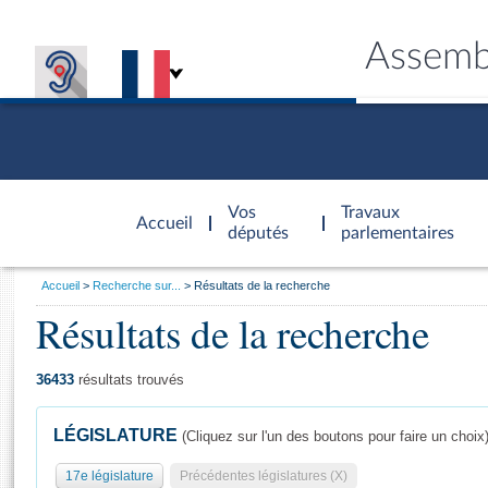
Assemb
Accèder à
la page
Vos
Travaux
Accueil
d'accueil
députés
parlementaires
Vous
Accueil
Recherche sur...
Résultats de la recherche
êtes
Résultats de la recherche
Général
ici
CONNEX
TRAVA
CONNA
DÉC
:
36433
résultats trouvés
LÉGISLATURE
(Cliquez sur l'un des boutons pour faire un choix
17e législature
Précédentes législatures (X)