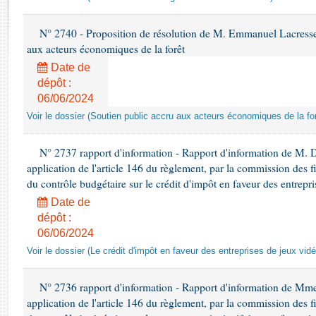
Rapports d'enquête
Rapports législatifs
N° 2740 - Proposition de résolution de M. Emmanuel Lacresse r
Rapports sur l'application des lois
aux acteurs économiques de la forêt
Baromètre de l’application des lois
Date de
dépôt :
Dossiers législatifs
06/06/2024
Budget et sécurité sociale
Voir le dossier (Soutien public accru aux acteurs économiques de la for
Questions écrites et orales
Comptes rendus des débats
N° 2737 rapport d'information - Rapport d'information de M. 
application de l'article 146 du règlement, par la commission des f
du contrôle budgétaire sur le crédit d'impôt en faveur des entrepr
Date de
dépôt :
06/06/2024
Voir le dossier (Le crédit d'impôt en faveur des entreprises de jeux vidé
N° 2736 rapport d'information - Rapport d'information de Mm
application de l'article 146 du règlement, par la commission des f