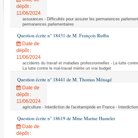
Rapports d'enquête
dépôt :
Rapports législatifs
11/06/2024
Rapports sur l'application des lois
assurances - Difficultés pour assurer les permanences parlementa
Baromètre de l’application des lois
permanences parlementaires
Question écrite n° 18431 de M. François Ruffin
Dossiers législatifs
Date de
Budget et sécurité sociale
dépôt :
11/06/2024
Questions écrites et orales
accidents du travail et maladies professionnelles - La lutte contre
Comptes rendus des débats
La lutte contre le mal-travail mérite un vrai budget
Question écrite n° 18441 de M. Thomas Ménagé
Date de
dépôt :
11/06/2024
agriculture - Interdiction de l'acétamipride en France - Interdicti
Question écrite n° 18619 de Mme Marine Hamelet
Date de
dépôt :