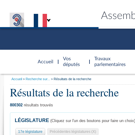
Assemb
Accèder à
la page
Vos
Travaux
Accueil
d'accueil
députés
parlementaires
Vous
Accueil
Recherche sur...
Résultats de la recherche
êtes
Résultats de la recherche
Général
ici
CONNEX
TRAVA
CONNA
DÉC
:
800302
résultats trouvés
LÉGISLATURE
(Cliquez sur l'un des boutons pour faire un choix
17e législature
Précédentes législatures (X)