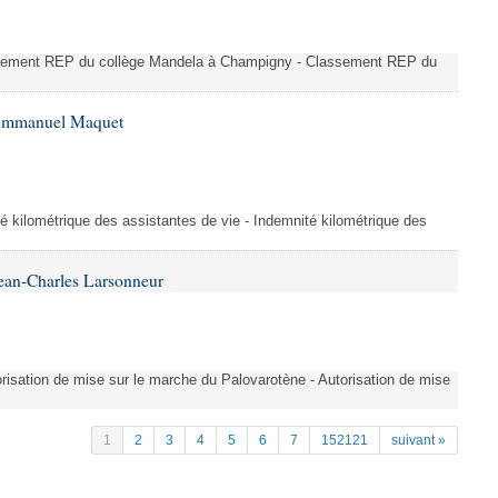
ssement REP du collège Mandela à Champigny - Classement REP du
 Emmanuel Maquet
é kilométrique des assistantes de vie - Indemnité kilométrique des
ean-Charles Larsonneur
isation de mise sur le marche du Palovarotène - Autorisation de mise
1
2
3
4
5
6
7
152121
suivant »