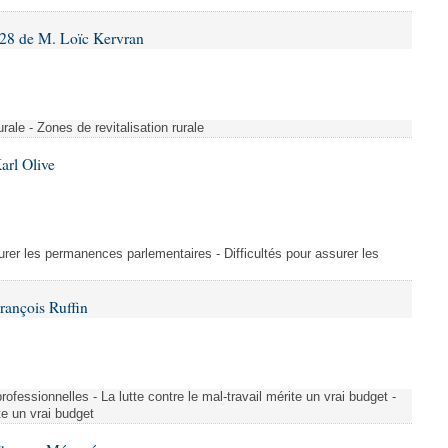
28 de M. Loïc Kervran
rurale - Zones de revitalisation rurale
arl Olive
urer les permanences parlementaires - Difficultés pour assurer les
rançois Ruffin
rofessionnelles - La lutte contre le mal-travail mérite un vrai budget -
ite un vrai budget