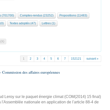
 (701700)
Comptes-rendus (23252)
Propositions (11483)
10)
Textes adoptés (47)
Lettres (1)
 (X)
1
2
3
4
5
6
7
152121
suivant »
- Commission des affaires européennes
d Leroy sur le paquet énergie climat (COM(2014) 15 final)
 l'Assemblée nationale en application de l'article 88-4 de