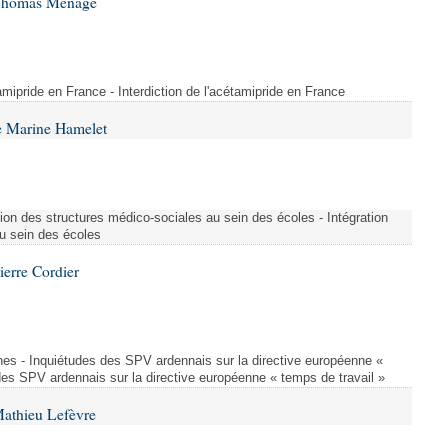
 Thomas Ménagé
étamipride en France - Interdiction de l'acétamipride en France
e Marine Hamelet
ion des structures médico-sociales au sein des écoles - Intégration
u sein des écoles
ierre Cordier
nes - Inquiétudes des SPV ardennais sur la directive européenne «
des SPV ardennais sur la directive européenne « temps de travail »
Mathieu Lefèvre