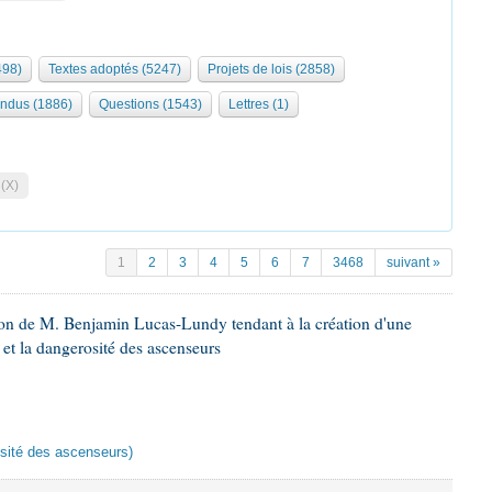
498)
Textes adoptés (5247)
Projets de lois (2858)
ndus (1886)
Questions (1543)
Lettres (1)
 (X)
1
2
3
4
5
6
7
3468
suivant »
ion de M. Benjamin Lucas-Lundy tendant à la création d'une
 et la dangerosité des ascenseurs
rosité des ascenseurs)