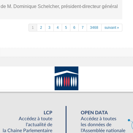
, de M. Dominique Schelcher, président-directeur général
1
2
3
4
5
6
7
3468
suivant »
LCP
OPEN DATA
Accédez à toute
Accédez à toutes
l'actualité de
les données de
la Chaine Parlementaire
l'Assemblée nationale