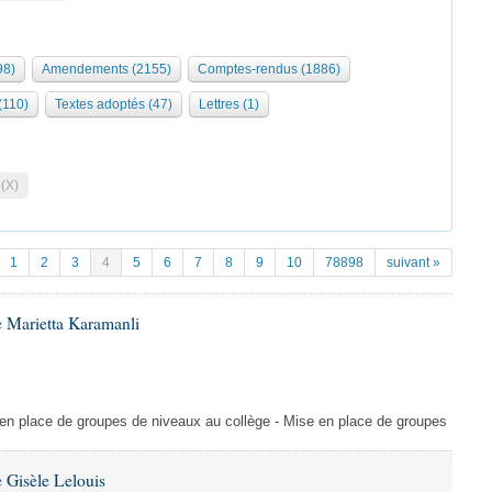
98)
Amendements (2155)
Comptes-rendus (1886)
 (110)
Textes adoptés (47)
Lettres (1)
 (X)
1
2
3
4
5
6
7
8
9
10
78898
suivant »
 Marietta Karamanli
en place de groupes de niveaux au collège - Mise en place de groupes
 Gisèle Lelouis