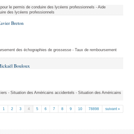
re pour le permis de conduire des lycéens professionnels - Aide
duire des lycéens professionnels
avier Breton
oursement des échographies de grossesse - Taux de remboursement
Mickaël Bouloux
iers - Situation des Américains accidentels - Situation des Américains
1
2
3
4
5
6
7
8
9
10
78898
suivant »