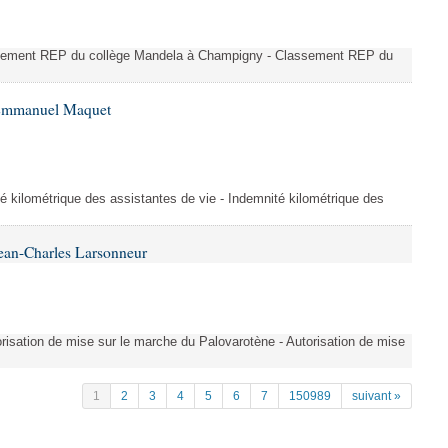
ssement REP du collège Mandela à Champigny - Classement REP du
 Emmanuel Maquet
é kilométrique des assistantes de vie - Indemnité kilométrique des
ean-Charles Larsonneur
isation de mise sur le marche du Palovarotène - Autorisation de mise
1
2
3
4
5
6
7
150989
suivant »