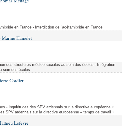
 Thomas Ménagé
étamipride en France - Interdiction de l'acétamipride en France
e Marine Hamelet
ion des structures médico-sociales au sein des écoles - Intégration
u sein des écoles
ierre Cordier
nes - Inquiétudes des SPV ardennais sur la directive européenne «
des SPV ardennais sur la directive européenne « temps de travail »
Mathieu Lefèvre