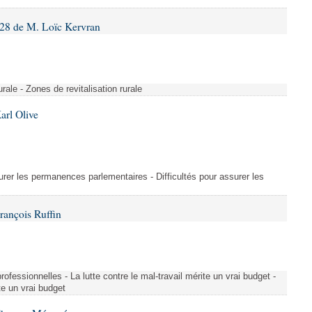
28 de M. Loïc Kervran
rurale - Zones de revitalisation rurale
arl Olive
urer les permanences parlementaires - Difficultés pour assurer les
rançois Ruffin
rofessionnelles - La lutte contre le mal-travail mérite un vrai budget -
ite un vrai budget