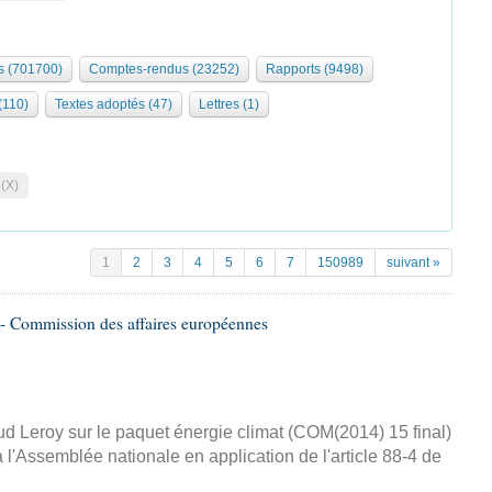
 (701700)
Comptes-rendus (23252)
Rapports (9498)
 (110)
Textes adoptés (47)
Lettres (1)
 (X)
1
2
3
4
5
6
7
150989
suivant »
- Commission des affaires européennes
d Leroy sur le paquet énergie climat (COM(2014) 15 final)
 l'Assemblée nationale en application de l'article 88-4 de