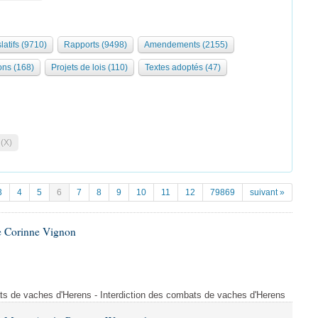
latifs (9710)
Rapports (9498)
Amendements (2155)
ons (168)
Projets de lois (110)
Textes adoptés (47)
 (X)
3
4
5
6
7
8
9
10
11
12
79869
suivant »
e Corinne Vignon
ts de vaches d'Herens - Interdiction des combats de vaches d'Herens