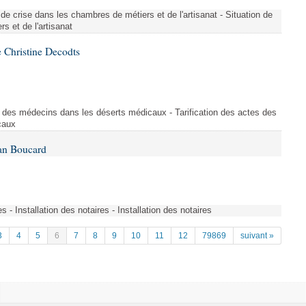
de crise dans les chambres de métiers et de l'artisanat - Situation de
s et de l'artisanat
 Christine Decodts
s des médecins dans les déserts médicaux - Tarification des actes des
caux
Ian Boucard
es - Installation des notaires - Installation des notaires
3
4
5
6
7
8
9
10
11
12
79869
suivant »