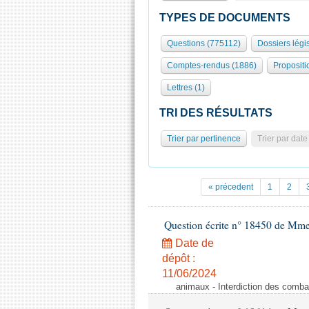
TYPES DE DOCUMENTS
Questions (775112)
Dossiers légis
Comptes-rendus (1886)
Propositi
Lettres (1)
TRI DES RÉSULTATS
Trier par pertinence
Trier par date
« précedent
1
2
Question écrite n° 18450 de Mm
Date de
dépôt :
11/06/2024
animaux - Interdiction des comba