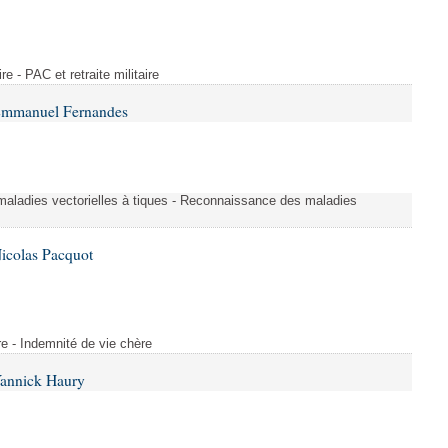
ire - PAC et retraite militaire
 Emmanuel Fernandes
aladies vectorielles à tiques - Reconnaissance des maladies
icolas Pacquot
re - Indemnité de vie chère
Yannick Haury