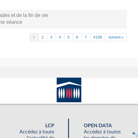
s et de la fin de vie
aine séance
1
2
3
4
5
6
7
4198
suivant »
LCP
OPEN DATA
Accédez à toute
Accédez à toutes