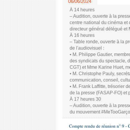
06/06/2024
À 14 heures
– Audition, ouverte à la pres
centre national du cinéma et 
directeur général délégué et
À 16 heures
– Table ronde, ouverte à la p
de l'audiovisuel :
• M. Philippe Gautier, membre
des syndicats du spectacle, d
CGT) et Mme Karine Huet, m
• M. Christophe Pauly, secrét
communication, conseil, cul
• M. Frank Laffitte, trésorier 
de la presse (FASAP-FO) et 
À 17 heures 30
– Audition, ouverte à la press
du mouvement #MeTooGarç
Compte rendu de réunion n° 9 - C