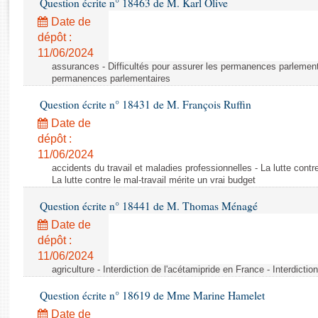
Question écrite n° 18463 de M. Karl Olive
Rapports d'enquête
Rapports législatifs
Date de
dépôt :
Rapports sur l'application des lois
11/06/2024
Baromètre de l’application des lois
assurances - Difficultés pour assurer les permanences parlementa
permanences parlementaires
Dossiers législatifs
Question écrite n° 18431 de M. François Ruffin
Budget et sécurité sociale
Date de
Questions écrites et orales
dépôt :
Comptes rendus des débats
11/06/2024
accidents du travail et maladies professionnelles - La lutte contre
La lutte contre le mal-travail mérite un vrai budget
Question écrite n° 18441 de M. Thomas Ménagé
Date de
dépôt :
11/06/2024
agriculture - Interdiction de l'acétamipride en France - Interdicti
Question écrite n° 18619 de Mme Marine Hamelet
Date de