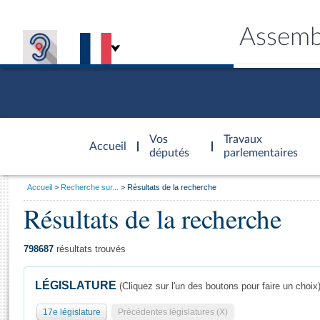
Assemb
Accèder à
la page
Vos
Travaux
Accueil
d'accueil
députés
parlementaires
Vous
Accueil
Recherche sur...
Résultats de la recherche
êtes
Résultats de la recherche
Général
ici
CONNEX
TRAVA
CONNA
DÉC
:
798687
résultats trouvés
LÉGISLATURE
(Cliquez sur l'un des boutons pour faire un choix
17e législature
Précédentes législatures (X)