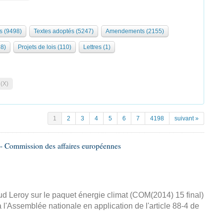
s (9498)
Textes adoptés (5247)
Amendements (2155)
68)
Projets de lois (110)
Lettres (1)
 (X)
1
2
3
4
5
6
7
4198
suivant »
- Commission des affaires européennes
d Leroy sur le paquet énergie climat (COM(2014) 15 final)
 l'Assemblée nationale en application de l'article 88-4 de