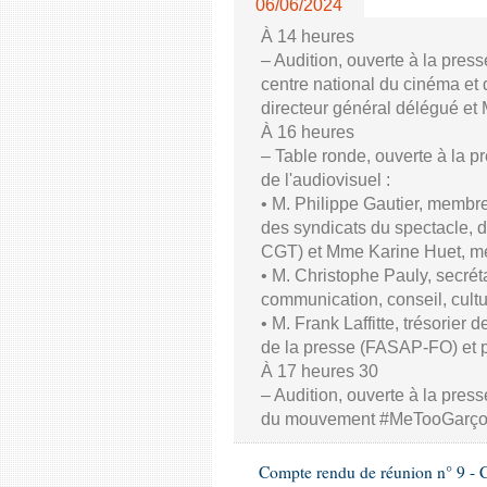
06/06/2024
À 14 heures
– Audition, ouverte à la pres
centre national du cinéma et 
directeur général délégué et
À 16 heures
– Table ronde, ouverte à la p
de l'audiovisuel :
• M. Philippe Gautier, membre
des syndicats du spectacle, d
CGT) et Mme Karine Huet, m
• M. Christophe Pauly, secrét
communication, conseil, cul
• M. Frank Laffitte, trésorier 
de la presse (FASAP-FO) et 
À 17 heures 30
– Audition, ouverte à la press
du mouvement #MeTooGarç
Compte rendu de réunion n° 9 - C