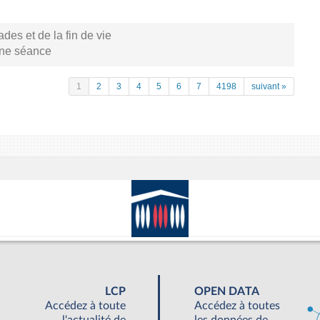
s et de la fin de vie
aine séance
1
2
3
4
5
6
7
4198
suivant »
LCP
OPEN DATA
Accédez à toute
Accédez à toutes