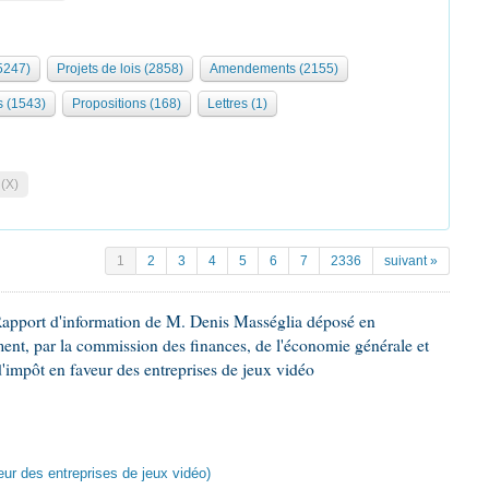
5247)
Projets de lois (2858)
Amendements (2155)
s (1543)
Propositions (168)
Lettres (1)
 (X)
1
2
3
4
5
6
7
2336
suivant »
Rapport d'information de M. Denis Masséglia déposé en
ement, par la commission des finances, de l'économie générale et
d'impôt en faveur des entreprises de jeux vidéo
veur des entreprises de jeux vidéo)