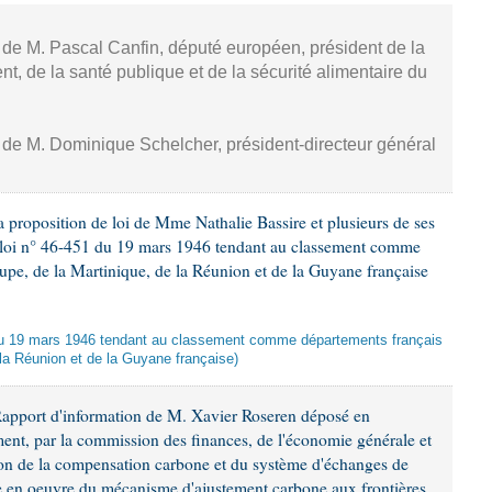
, de M. Pascal Canfin, député européen, président de la
, de la santé publique et de la sécurité alimentaire du
, de M. Dominique Schelcher, président-directeur général
 proposition de loi de Mme Nathalie Bassire et plusieurs de ses
la loi n° 46-451 du 19 mars 1946 tendant au classement comme
upe, de la Martinique, de la Réunion et de la Guyane française
oi du 19 mars 1946 tendant au classement comme départements français
 la Réunion et de la Guyane française)
Rapport d'information de M. Xavier Roseren déposé en
ement, par la commission des finances, de l'économie générale et
tion de la compensation carbone et du système d'échanges de
se en oeuvre du mécanisme d'ajustement carbone aux frontières