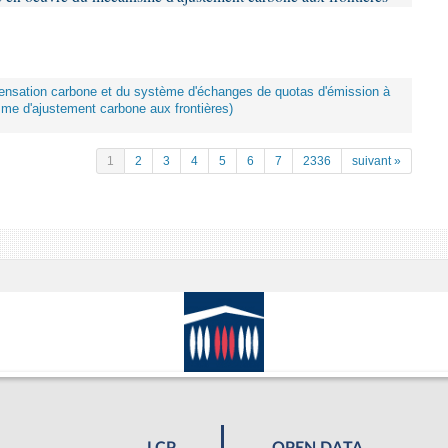
mpensation carbone et du système d'échanges de quotas d'émission à
me d'ajustement carbone aux frontières)
1
2
3
4
5
6
7
2336
suivant »