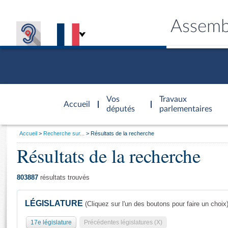
Assemb
Accèder à
la page
Vos
Travaux
Accueil
d'accueil
députés
parlementaires
Vous
Accueil
Recherche sur...
Résultats de la recherche
êtes
Résultats de la recherche
Général
ici
CONNEX
TRAVA
CONNA
DÉC
:
803887
résultats trouvés
LÉGISLATURE
(Cliquez sur l'un des boutons pour faire un choix
17e législature
Précédentes législatures (X)