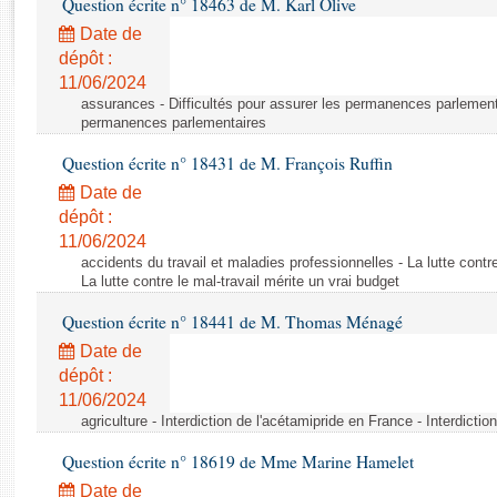
Question écrite n° 18463 de M. Karl Olive
Rapports d'enquête
Rapports législatifs
Date de
dépôt :
Rapports sur l'application des lois
11/06/2024
Baromètre de l’application des lois
assurances - Difficultés pour assurer les permanences parlementa
permanences parlementaires
Dossiers législatifs
Question écrite n° 18431 de M. François Ruffin
Budget et sécurité sociale
Date de
Questions écrites et orales
dépôt :
Comptes rendus des débats
11/06/2024
accidents du travail et maladies professionnelles - La lutte contre
La lutte contre le mal-travail mérite un vrai budget
Question écrite n° 18441 de M. Thomas Ménagé
Date de
dépôt :
11/06/2024
agriculture - Interdiction de l'acétamipride en France - Interdicti
Question écrite n° 18619 de Mme Marine Hamelet
Date de