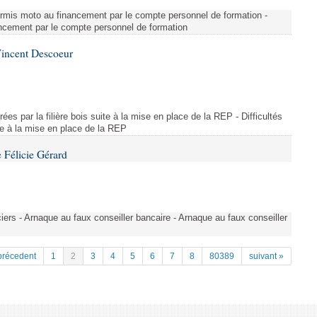
u permis moto au financement par le compte personnel de formation -
nancement par le compte personnel de formation
Vincent Descoeur
trées par la filière bois suite à la mise en place de la REP - Difficultés
ite à la mise en place de la REP
 Félicie Gérard
ers - Arnaque au faux conseiller bancaire - Arnaque au faux conseiller
précedent
1
2
3
4
5
6
7
8
80389
suivant »