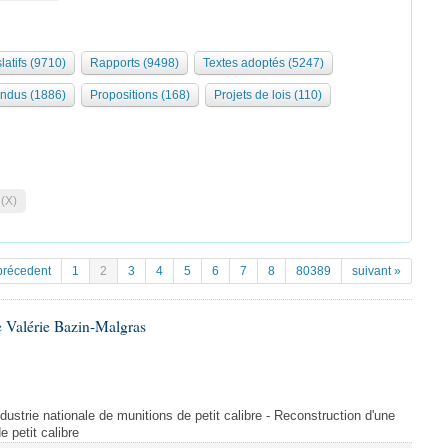
latifs (9710)
Rapports (9498)
Textes adoptés (5247)
ndus (1886)
Propositions (168)
Projets de lois (110)
 (X)
précedent
1
2
3
4
5
6
7
8
80389
suivant »
 Valérie Bazin-Malgras
dustrie nationale de munitions de petit calibre - Reconstruction d'une
e petit calibre