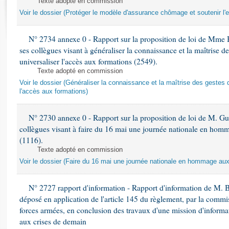
Texte adopté en commission
Rapports d'enquête
Voir le dossier (Protéger le modèle d'assurance chômage et soutenir l'
Rapports législatifs
Rapports sur l'application des lois
N° 2734 annexe 0 - Rapport sur la proposition de loi de Mme 
Baromètre de l’application des lois
ses collègues visant à généraliser la connaissance et la maîtrise d
universaliser l'accès aux formations (2549).
Dossiers législatifs
Texte adopté en commission
Budget et sécurité sociale
Voir le dossier (Généraliser la connaissance et la maîtrise des gestes 
l'accès aux formations)
Questions écrites et orales
Comptes rendus des débats
N° 2730 annexe 0 - Rapport sur la proposition de loi de M. Guy
collègues visant à faire du 16 mai une journée nationale en homm
(1116).
Texte adopté en commission
Voir le dossier (Faire du 16 mai une journée nationale en hommage aux 
N° 2727 rapport d'information - Rapport d'information de M. 
déposé en application de l'article 145 du règlement, par la commis
forces armées, en conclusion des travaux d'une mission d'informati
aux crises de demain