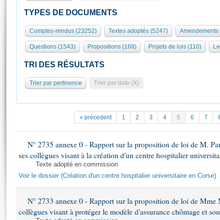
S'id
Présidence
Séance publique
Rôle et pouvoirs de l'Assemblée
Visiter l'Assemblée
TYPES DE DOCUMENTS
Fiches « Connaissance de l’Assemblée »
577 députés
Commissions et autres organes
Visite virtuelle du palais Bourbon
Comptes-rendus (23252)
Textes adoptés (5247)
Amendements 
Organisation de l'Assemblée
Groupes politiques
Europe et International
Assister à une séance
Mot
Questions (1543)
Propositions (168)
Projets de lois (110)
Le
Présidence
Conférence des Présidents
Bureau
Collège des Ques
Élections législatives
Contrôle et évaluation
Accès des chercheurs à l’Assemblée
TRI DES RÉSULTATS
Congrès
Les évènements
S'inscrire
Trier par pertinence
Trier par date (X)
Pétitions
Statistiques et chiffres clés
Transparence et déontologie
Vous n'ave
Patrimoine
E
Documents de référence
« précedent
1
2
3
4
5
6
7
La Bibliothèque
( Constitution | Règlement de l'Assemblée ... )
Documents parlementaires
Les archives
N° 2735 annexe 0 - Rapport sur la proposition de loi de M. Pa
Projets de loi
Contacts et plan d'accès
ses collègues visant à la création d'un centre hospitalier universit
Propositions de loi
Histoire
Texte adopté en commission
Photos libres de droit
Amendements
Voir le dossier (Création d'un centre hospitalier universitaire en Corse)
Juniors
Textes adoptés
Anciennes législatures
N° 2733 annexe 0 - Rapport sur la proposition de loi de Mme M
Liens vers les sites publics
Rapports d'information
collègues visant à protéger le modèle d'assurance chômage et sout