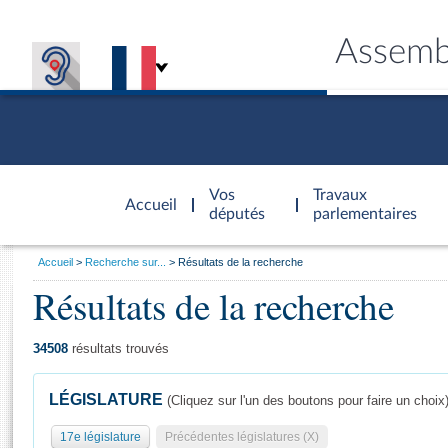
Assemb
Accèder à
la page
Vos
Travaux
Accueil
d'accueil
députés
parlementaires
Vous
Accueil
Recherche sur...
Résultats de la recherche
êtes
Résultats de la recherche
Général
ici
CONNEX
TRAVA
CONNA
DÉC
:
34508
résultats trouvés
LÉGISLATURE
(Cliquez sur l'un des boutons pour faire un choix
17e législature
Précédentes législatures (X)