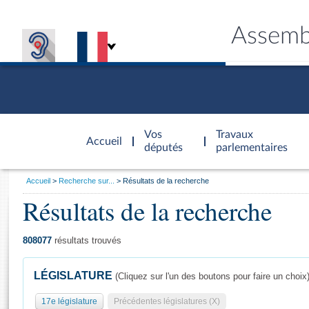
Assemb
Accèder à
la page
Vos
Travaux
Accueil
d'accueil
députés
parlementaires
Vous
Accueil
Recherche sur...
Résultats de la recherche
êtes
Résultats de la recherche
Général
ici
CONNEX
TRAVA
CONNA
DÉC
:
808077
résultats trouvés
LÉGISLATURE
(Cliquez sur l'un des boutons pour faire un choix
17e législature
Précédentes législatures (X)