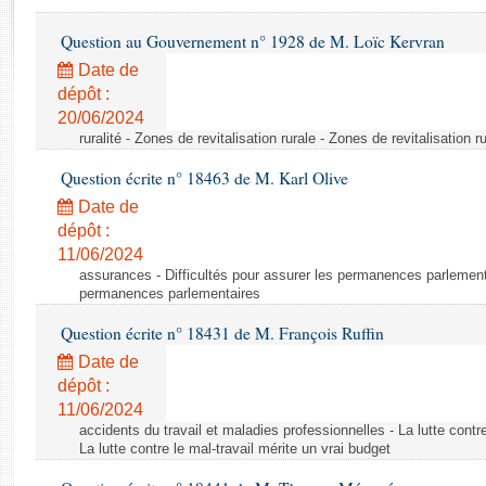
Rapports d'enquête
Rapports législatifs
Question au Gouvernement n° 1928 de M. Loïc Kervran
Rapports sur l'application des lois
Date de
Baromètre de l’application des lois
dépôt :
20/06/2024
ruralité - Zones de revitalisation rurale - Zones de revitalisation r
Dossiers législatifs
Question écrite n° 18463 de M. Karl Olive
Budget et sécurité sociale
Questions écrites et orales
Date de
dépôt :
Comptes rendus des débats
11/06/2024
assurances - Difficultés pour assurer les permanences parlementa
permanences parlementaires
Question écrite n° 18431 de M. François Ruffin
Date de
dépôt :
11/06/2024
accidents du travail et maladies professionnelles - La lutte contre
La lutte contre le mal-travail mérite un vrai budget