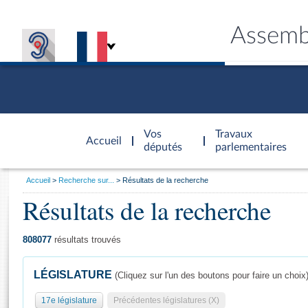
Assemb
Accèder à
la page
Vos
Travaux
Accueil
d'accueil
députés
parlementaires
Vous
Accueil
Recherche sur...
Résultats de la recherche
êtes
Résultats de la recherche
Général
ici
CONNEX
TRAVA
CONNA
DÉC
:
808077
résultats trouvés
LÉGISLATURE
(Cliquez sur l'un des boutons pour faire un choix
17e législature
Précédentes législatures (X)