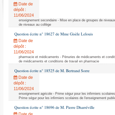
Rapports d'enquête
Date de
Rapports législatifs
dépôt :
Rapports sur l'application des lois
11/06/2024
Baromètre de l’application des lois
enseignement secondaire - Mise en place de groupes de niveaux
de niveaux au collège
Question écrite n° 18627 de Mme Gisèle Lelouis
Dossiers législatifs
Date de
Budget et sécurité sociale
dépôt :
Questions écrites et orales
11/06/2024
Comptes rendus des débats
pharmacie et médicaments - Pénuries de médicaments et conditi
de médicaments et conditions de travail en pharmacie
Question écrite n° 18525 de M. Bertrand Sorre
Date de
dépôt :
11/06/2024
enseignement agricole - Prime ségur pour les infirmiers scolaires
Prime ségur pour les infirmiers scolaires de l'enseignement publi
Question écrite n° 18696 de M. Pierre Dharréville
Date de