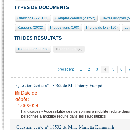
S'id
Présidence
Séance publique
Rôle et pouvoirs de l'Assemblée
Visiter l'Assemblée
TYPES DE DOCUMENTS
Fiches « Connaissance de l’Assemblée »
577 députés
Commissions et autres organes
Visite virtuelle du palais Bourbon
Questions (775112)
Comptes-rendus (23252)
Textes adoptés (
Organisation de l'Assemblée
Groupes politiques
Europe et International
Assister à une séance
Mot
Rapports (2032)
Propositions (168)
Projets de lois (110)
Let
Présidence
Conférence des Présidents
Bureau
Collège des Ques
Élections législatives
Contrôle et évaluation
Accès des chercheurs à l’Assemblée
TRI DES RÉSULTATS
Congrès
Les évènements
S'inscrire
Trier par pertinence
Trier par date (X)
Pétitions
Statistiques et chiffres clés
Transparence et déontologie
Vous n'ave
Patrimoine
E
Documents de référence
« précedent
1
2
3
4
5
6
La Bibliothèque
( Constitution | Règlement de l'Assemblée ... )
Documents parlementaires
Les archives
Question écrite n° 18562 de M. Thierry Frappé
Projets de loi
Contacts et plan d'accès
Date de
Propositions de loi
Histoire
Photos libres de droit
dépôt :
Amendements
Juniors
11/06/2024
Textes adoptés
handicapés - Accessibilité des personnes à mobilité réduite dans 
Anciennes législatures
personnes à mobilité réduite dans les lieux publics
Liens vers les sites publics
Rapports d'information
Question écrite n° 18532 de Mme Marietta Karamanli