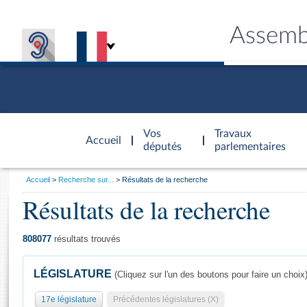
Assemb
Accèder à
la page
Vos
Travaux
Accueil
d'accueil
députés
parlementaires
Vous
Accueil
Recherche sur...
Résultats de la recherche
êtes
Résultats de la recherche
Général
ici
CONNEX
TRAVA
CONNA
DÉC
:
808077
résultats trouvés
LÉGISLATURE
(Cliquez sur l'un des boutons pour faire un choix
17e législature
Précédentes législatures (X)