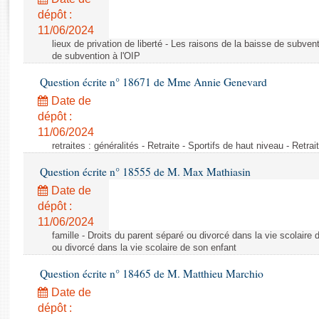
Rapports d'enquête
dépôt :
Rapports législatifs
11/06/2024
Rapports sur l'application des lois
lieux de privation de liberté - Les raisons de la baisse de subven
Baromètre de l’application des lois
de subvention à l'OIP
Question écrite n° 18671 de Mme Annie Genevard
Dossiers législatifs
Date de
Budget et sécurité sociale
dépôt :
11/06/2024
Questions écrites et orales
retraites : généralités - Retraite - Sportifs de haut niveau - Retra
Comptes rendus des débats
Question écrite n° 18555 de M. Max Mathiasin
Date de
dépôt :
11/06/2024
famille - Droits du parent séparé ou divorcé dans la vie scolaire 
ou divorcé dans la vie scolaire de son enfant
Question écrite n° 18465 de M. Matthieu Marchio
Date de
dépôt :