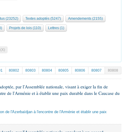
us (23252)
Textes adoptés (5247)
Amendements (2155)
8)
Projets de lois (110)
Lettres (1)
 (X)
01
80802
80803
80804
80805
80806
80807
80808
doptée, par l'Assemblée nationale, visant à exiger la fin de
ntre de l'Arménie et à établir une paix durable dans le Caucase du
sion de l'Azerbaïdjan à l'encontre de l'Arménie et établir une paix