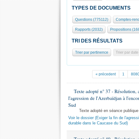
TYPES DE DOCUMENTS
Questions (775112)
Comptes-rend
Rapports (2032)
Propositions (16
TRI DES RÉSULTATS
Trier par pertinence
Trier par date
« précedent
1
808
Texte adopté n° 37 - Résolution, a
l'agression de l'Azerbaïdjan à l'enco
Sud
Texte adopté en séance publique
Voir le dossier (Exiger la fin de l'agres
durable dans le Caucase du Sud)