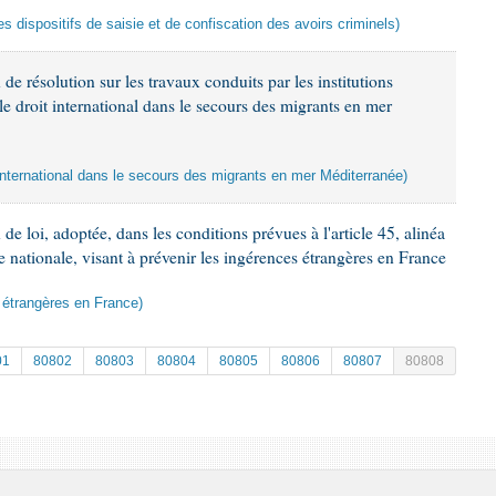
des dispositifs de saisie et de confiscation des avoirs criminels)
de résolution sur les travaux conduits par les institutions
le droit international dans le secours des migrants en mer
t international dans le secours des migrants en mer Méditerranée)
e loi, adoptée, dans les conditions prévues à l'article 45, alinéa
e nationale, visant à prévenir les ingérences étrangères en France
s étrangères en France)
01
80802
80803
80804
80805
80806
80807
80808