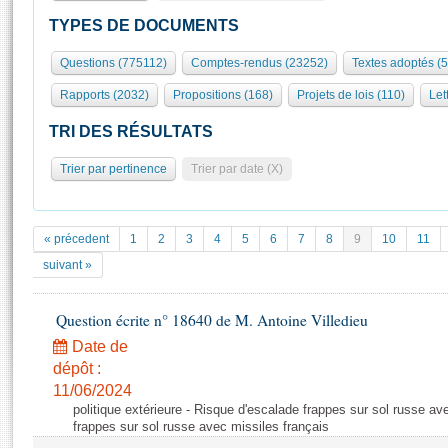
S'id
Présidence
Séance publique
Rôle et pouvoirs de l'Assemblée
Visiter l'Assemblée
TYPES DE DOCUMENTS
Fiches « Connaissance de l’Assemblée »
577 députés
Commissions et autres organes
Visite virtuelle du palais Bourbon
Questions (775112)
Comptes-rendus (23252)
Textes adoptés (
Organisation de l'Assemblée
Groupes politiques
Europe et International
Assister à une séance
Mot
Rapports (2032)
Propositions (168)
Projets de lois (110)
Let
Présidence
Conférence des Présidents
Bureau
Collège des Ques
Élections législatives
Contrôle et évaluation
Accès des chercheurs à l’Assemblée
TRI DES RÉSULTATS
Congrès
Les évènements
S'inscrire
Trier par pertinence
Trier par date (X)
Pétitions
Statistiques et chiffres clés
Transparence et déontologie
Vous n'ave
Patrimoine
E
Documents de référence
« précedent
1
2
3
4
5
6
7
8
9
10
11
La Bibliothèque
( Constitution | Règlement de l'Assemblée ... )
Documents parlementaires
suivant »
Les archives
Projets de loi
Contacts et plan d'accès
Question écrite n° 18640 de M. Antoine Villedieu
Propositions de loi
Histoire
Photos libres de droit
Amendements
Date de
Juniors
dépôt :
Textes adoptés
Anciennes législatures
11/06/2024
politique extérieure - Risque d'escalade frappes sur sol russe av
Liens vers les sites publics
Rapports d'information
frappes sur sol russe avec missiles français