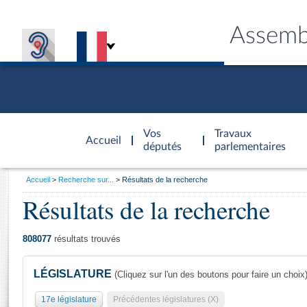
Assemb
Accèder à
la page
Vos
Travaux
Accueil
d'accueil
députés
parlementaires
Vous
Accueil
Recherche sur...
Résultats de la recherche
êtes
Résultats de la recherche
Général
ici
CONNEX
TRAVA
CONNA
DÉC
:
808077
résultats trouvés
LÉGISLATURE
(Cliquez sur l'un des boutons pour faire un choix
17e législature
Précédentes législatures (X)