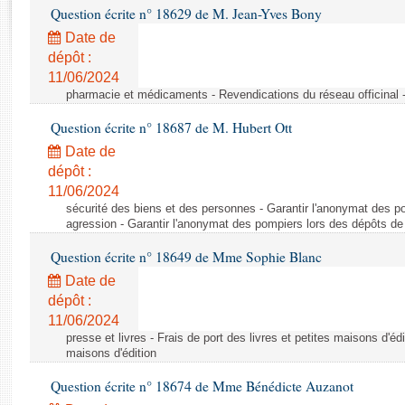
Rapports d'enquête
Question écrite n° 18629 de M. Jean-Yves Bony
Rapports législatifs
Date de
Rapports sur l'application des lois
dépôt :
Baromètre de l’application des lois
11/06/2024
pharmacie et médicaments - Revendications du réseau officinal -
Dossiers législatifs
Question écrite n° 18687 de M. Hubert Ott
Budget et sécurité sociale
Date de
Questions écrites et orales
dépôt :
11/06/2024
Comptes rendus des débats
sécurité des biens et des personnes - Garantir l'anonymat des p
agression - Garantir l'anonymat des pompiers lors des dépôts de
Question écrite n° 18649 de Mme Sophie Blanc
Date de
dépôt :
11/06/2024
presse et livres - Frais de port des livres et petites maisons d'édi
maisons d'édition
Question écrite n° 18674 de Mme Bénédicte Auzanot