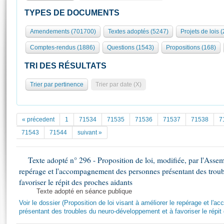
S'id
Présidence
Séance publique
Rôle et pouvoirs de l'Assemblée
Visiter l'Assemblée
TYPES DE DOCUMENTS
Fiches « Connaissance de l’Assemblée »
577 députés
Commissions et autres organes
Visite virtuelle du palais Bourbon
Amendements (701700)
Textes adoptés (5247)
Projets de lois 
Organisation de l'Assemblée
Groupes politiques
Europe et International
Assister à une séance
Mot
Comptes-rendus (1886)
Questions (1543)
Propositions (168)
Présidence
Conférence des Présidents
Bureau
Collège des Ques
Élections législatives
Contrôle et évaluation
Accès des chercheurs à l’Assemblée
TRI DES RÉSULTATS
Congrès
Les évènements
S'inscrire
Trier par pertinence
Trier par date (X)
Pétitions
Statistiques et chiffres clés
Transparence et déontologie
Vous n'ave
Patrimoine
E
Documents de référence
« précedent
1
71534
71535
71536
71537
71538
7
La Bibliothèque
( Constitution | Règlement de l'Assemblée ... )
Documents parlementaires
71543
71544
suivant »
Les archives
Projets de loi
Contacts et plan d'accès
Texte adopté n° 296 - Proposition de loi, modifiée, par l'Assem
Propositions de loi
Histoire
repérage et l'accompagnement des personnes présentant des trou
Photos libres de droit
Amendements
Juniors
favoriser le répit des proches aidants
Textes adoptés
Texte adopté en séance publique
Anciennes législatures
Voir le dossier (Proposition de loi visant à améliorer le repérage et 
Liens vers les sites publics
présentant des troubles du neuro-développement et à favoriser le répit
Rapports d'information