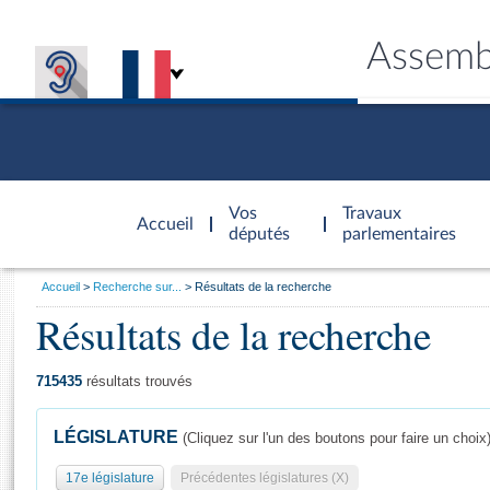
Assemb
Accèder à
la page
Vos
Travaux
Accueil
d'accueil
députés
parlementaires
Vous
Accueil
Recherche sur...
Résultats de la recherche
êtes
Résultats de la recherche
Général
ici
CONNEX
TRAVA
CONNA
DÉC
:
715435
résultats trouvés
LÉGISLATURE
(Cliquez sur l'un des boutons pour faire un choix
17e législature
Précédentes législatures (X)