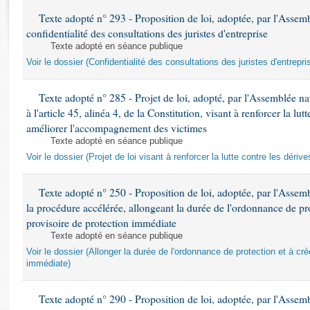
Rapports d'enquête
Texte adopté n° 293 - Proposition de loi, adoptée, par l'Assembl
Rapports législatifs
confidentialité des consultations des juristes d'entreprise
Rapports sur l'application des lois
Texte adopté en séance publique
Baromètre de l’application des lois
Voir le dossier (Confidentialité des consultations des juristes d'entrepri
Dossiers législatifs
Texte adopté n° 285 - Projet de loi, adopté, par l'Assemblée na
à l'article 45, alinéa 4, de la Constitution, visant à renforcer la lutt
Budget et sécurité sociale
améliorer l'accompagnement des victimes
Questions écrites et orales
Texte adopté en séance publique
Comptes rendus des débats
Voir le dossier (Projet de loi visant à renforcer la lutte contre les dériv
Texte adopté n° 250 - Proposition de loi, adoptée, par l'Asse
la procédure accélérée, allongeant la durée de l'ordonnance de pr
provisoire de protection immédiate
Texte adopté en séance publique
Voir le dossier (Allonger la durée de l'ordonnance de protection et à cré
immédiate)
Texte adopté n° 290 - Proposition de loi, adoptée, par l'Asse